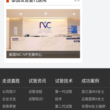
泰国试管婴儿医院
更多
泰国NIC IVF生殖中心
走进嘉胜
试管资讯
试管技术
成功案例
公司简介
试管流程
第一代试管
浙江温州X女士
企业文化
试管知识/
技术
云南昆明X女士
资质荣誉
第二代试管
东莞W女士输卵