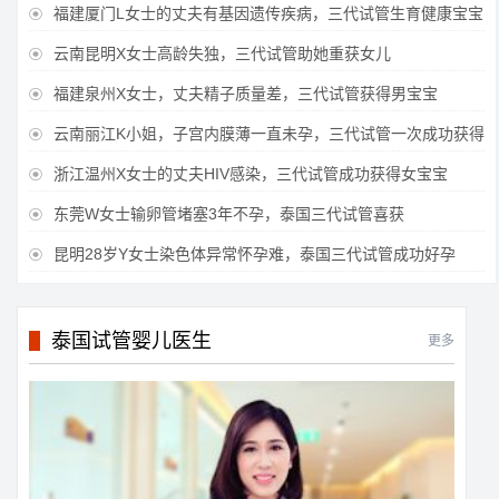
福建厦门L女士的丈夫有基因遗传疾病，三代试管生育健康宝宝

云南昆明X女士高龄失独，三代试管助她重获女儿

福建泉州X女士，丈夫精子质量差，三代试管获得男宝宝

云南丽江K小姐，子宫内膜薄一直未孕，三代试管一次成功获得

浙江温州X女士的丈夫HIV感染，三代试管成功获得女宝宝

东莞W女士输卵管堵塞3年不孕，泰国三代试管喜获

昆明28岁Y女士染色体异常怀孕难，泰国三代试管成功好孕

泰国试管婴儿医生
更多