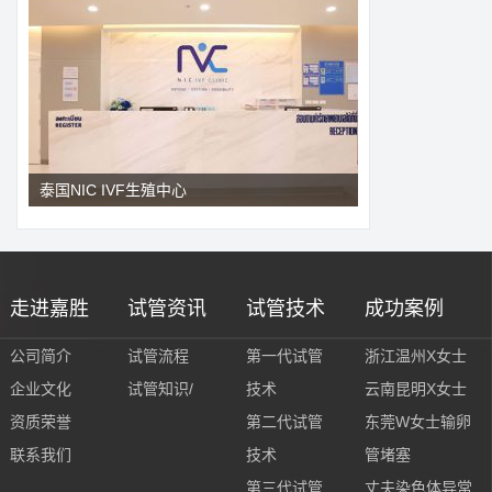
泰国NIC IVF生殖中心
走进嘉胜
试管资讯
试管技术
成功案例
公司简介
试管流程
第一代试管
浙江温州X女士
企业文化
试管知识/
技术
云南昆明X女士
资质荣誉
第二代试管
东莞W女士输卵
联系我们
技术
管堵塞
第三代试管
丈夫染色体异常