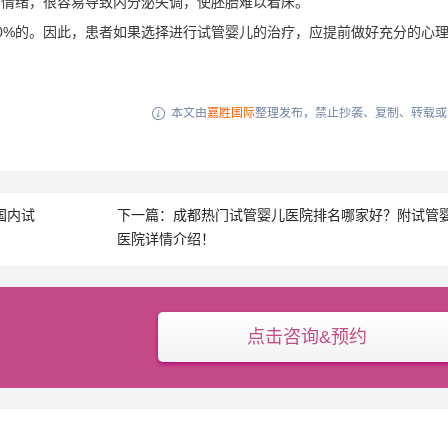
面情绪，很容易导致内分泌失调，使胚胎难以着床。
0%的。因此，患者如果选择进行试管婴儿的治疗，应提前做好充分的心
本文由
嘉胜国际
整理发布，禁止抄袭、复制、转载或

国内试
下一篇：成都热门试管婴儿医院排名哪家好？附试管
医院详情介绍！
点击咨询&预约