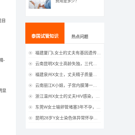
费用是多少？
现目
泰国试管知识
热点问题
福建厦门L女士的丈夫有基因遗传疾病，三代试管生育健康宝宝

精-
云南昆明X女士高龄失独，三代试管助她重获女儿

福建泉州X女士，丈夫精子质量差，三代试管获得男宝宝

云南丽江K小姐，子宫内膜薄一直未孕，三代试管一次成功获得

明显
浙江温州X女士的丈夫HIV感染，三代试管成功获得女宝宝

东莞W女士输卵管堵塞3年不孕，泰国三代试管喜获

昆明28岁Y女士染色体异常怀孕难，泰国三代试管成功好孕
