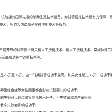
月，该院拥有国际先进的辅助生殖技术设备，为试管婴儿技术提有力保障，
植技术、卵胞浆内单精子显微注射技术等服务。
，目前开展的试管技术有夫精人工授精技术、精人工授精技术、常规体外受
入前胚胎遗传学诊断技术等。
是25岁至35岁。这个时期试管成功率最高。如果女性超过35岁，成功率
卵巢综合症等女性因素都会影响试管婴儿的成功率;
的夫妇可以通过试管婴儿技术怀孕，但失败率和流产率很高;
着床失败会影响成功率;