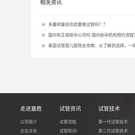
相关资讯
多囊卵巢综合症要做试管吗？？

国内有正规助孕公司吗 国内助孕机构预约流程

泰国试管婴儿医院全攻略：从了解到选择，一

走进嘉胜
试管资讯
试管技术
公司简介
试管流程
第一代试管技术
企业文化
试管知识/
第二代试管技术