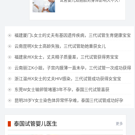
试管婴儿双胞胎对身体影响大不大？
福建厦门L女士的丈夫有基因遗传疾病，三代试管生育健康宝宝

云南昆明X女士高龄失独，三代试管助她重获女儿

福建泉州X女士，丈夫精子质量差，三代试管获得男宝宝

云南丽江K小姐，子宫内膜薄一直未孕，三代试管一次成功获得

浙江温州X女士的丈夫HIV感染，三代试管成功获得女宝宝

东莞W女士输卵管堵塞3年不孕，泰国三代试管喜获

昆明28岁Y女士染色体异常怀孕难，泰国三代试管成功好孕

泰国试管婴儿医生
更多