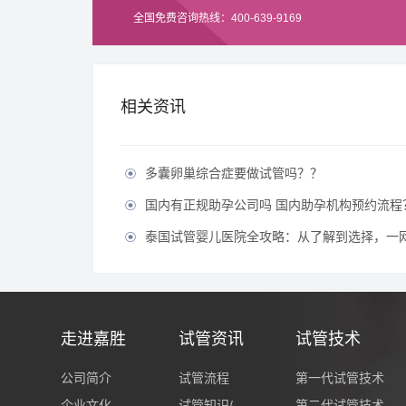
全国免费咨询热线：400-639-9169
相关资讯
多囊卵巢综合症要做试管吗？？

国内有正规助孕公司吗 国内助孕机构预约流程

泰国试管婴儿医院全攻略：从了解到选择，一

走进嘉胜
试管资讯
试管技术
公司简介
试管流程
第一代试管技术
企业文化
试管知识/
第二代试管技术