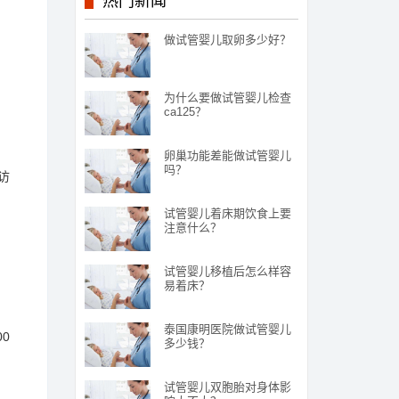
热门新闻
做试管婴儿取卵多少好？
为什么要做试管婴儿检查
ca125？
卵巢功能差能做试管婴儿
吗？
访
试管婴儿着床期饮食上要
注意什么？
试管婴儿移植后怎么样容
易着床？
泰国康明医院做试管婴儿
0
多少钱？
试管婴儿双胞胎对身体影