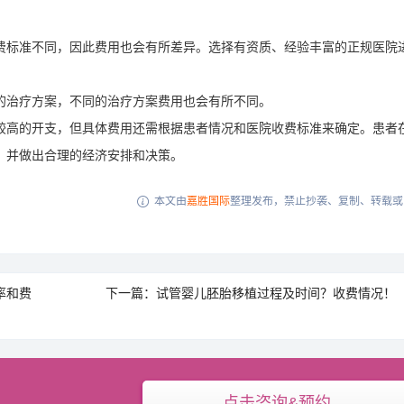
费标准不同，因此费用也会有所差异。选择有资质、经验丰富的正规医院
。
的治疗方案，不同的治疗方案费用也会有所不同。
较高的开支，但具体费用还需根据患者情况和医院收费标准来确定。患者
，并做出合理的经济安排和决策。
本文由
嘉胜国际
整理发布，禁止抄袭、复制、转载或

率和费
下一篇：试管婴儿胚胎移植过程及时间？收费情况！
点击咨询&预约