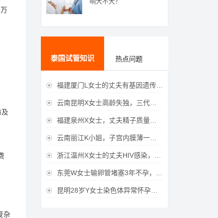
响大不大？
5万
泰国试管知识
热点问题
福建厦门L女士的丈夫有基因遗传疾病，三代试管生育健康宝宝

云南昆明X女士高龄失独，三代试管助她重获女儿

访及
福建泉州X女士，丈夫精子质量差，三代试管获得男宝宝

云南丽江K小姐，子宫内膜薄一直未孕，三代试管一次成功获得

浙江温州X女士的丈夫HIV感染，三代试管成功获得女宝宝
费

东莞W女士输卵管堵塞3年不孕，泰国三代试管喜获

昆明28岁Y女士染色体异常怀孕难，泰国三代试管成功好孕

复杂