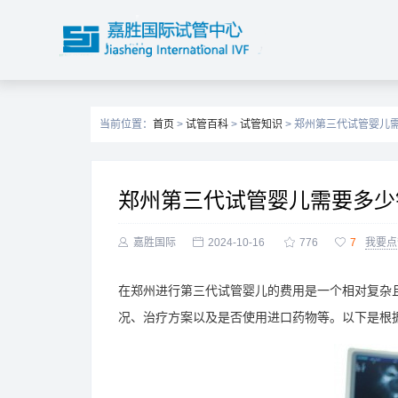
当前位置：
首页
>
试管百科
>
试管知识
> 郑州第三代试管婴儿
郑州第三代试管婴儿需要多少

嘉胜国际

2024-10-16

776

7
我要点
在郑州进行第三代试管婴儿的费用是一个相对复杂
况、治疗方案以及是否使用进口药物等。以下是根