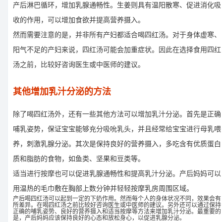
产后淋巴循环，增加乳腺通畅性。生姜则具有温阳散寒、促进消化吸
收的作用，可以增加食欲并提高营养摄入。
然而需要注意的是，并非所有产妇都适合喝四红汤。对于身体虚寒、
阳气不足的产妇来说，四红汤可能会加重症状。因此在选择食用四红
汤之前，比较好咨询医生或中医师的建议。
其他增加乳汁分泌的方法
除了喝四红汤外，还有一些其他方法可以增加乳汁分泌。首先是正确
哺乳姿势，保证宝宝能够充分吸吮乳头，并且经常给宝宝进行母乳喂
养，刺激乳腺分泌。其次是保持良好的营养摄入，多吃含有优质蛋白
质和脂肪的食物，如鱼类、坚果和豆类等。
适当进行按摩也可以促进乳腺通畅性和提高乳汁分泌。产后妈妈可以
用温热的毛巾敷在胸部上数分钟并轻轻按摩乳房周围区域。
产后喝四红汤可以起到一定的下奶作用。然而每个人的身体状况不同，效果会有
所差异。在喝四红汤之前比较好咨询医生或中医师的建议。另外还可以通过保持
正确的哺乳姿势、良好的营养摄入和适当按摩等方法来增加乳汁分泌。最重要的
是，产后妈妈应该保持良好的心态和放松身心，以促进乳腺分泌。