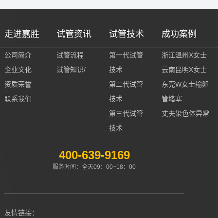
走进嘉胜
试管资讯
试管技术
成功案例
公司简介
试管流程
第一代试管
浙江温州X女士
企业文化
试管知识/
技术
云南昆明X女士
资质荣誉
第二代试管
东莞W女士输卵
联系我们
技术
管堵塞
第三代试管
丈夫染色体异常
技术
400-639-9169
服务时间：全天09：00~18：00
友情链接：