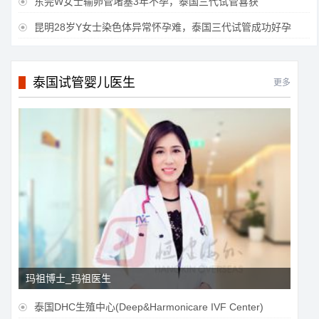
东莞W女士输卵管堵塞3年不孕，泰国三代试管喜获

昆明28岁Y女士染色体异常怀孕难，泰国三代试管成功好孕

泰国试管婴儿医生
更多
玛祖博士_玛祖医生
泰国DHC生殖中心(Deep&Harmonicare IVF Center)
