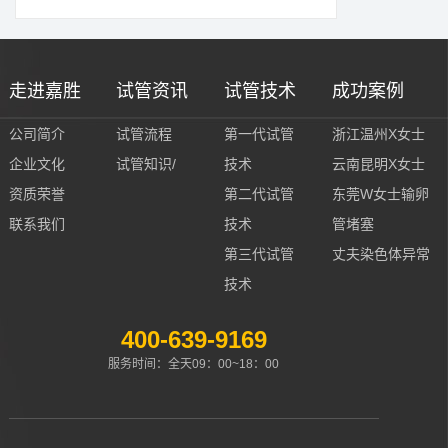
走进嘉胜
试管资讯
试管技术
成功案例
公司简介
试管流程
第一代试管
浙江温州X女士
企业文化
试管知识/
技术
云南昆明X女士
资质荣誉
第二代试管
东莞W女士输卵
联系我们
技术
管堵塞
第三代试管
丈夫染色体异常
技术
400-639-9169
服务时间：全天09：00~18：00