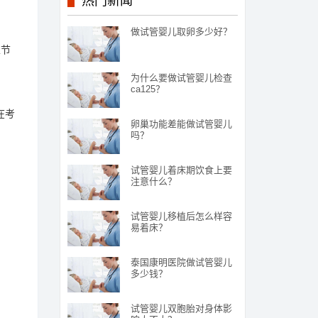
热门新闻
做试管婴儿取卵多少好？
以节
为什么要做试管婴儿检查
ca125？
在考
卵巢功能差能做试管婴儿
吗？
试管婴儿着床期饮食上要
注意什么？
试管婴儿移植后怎么样容
易着床？
泰国康明医院做试管婴儿
多少钱？
试管婴儿双胞胎对身体影