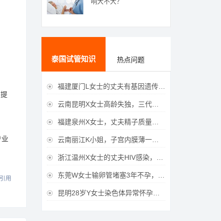
响大不大？
泰国试管知识
热点问题
问
福建厦门L女士的丈夫有基因遗传疾病，三代试管生育健康宝宝

以提
云南昆明X女士高龄失独，三代试管助她重获女儿

福建泉州X女士，丈夫精子质量差，三代试管获得男宝宝

专业
云南丽江K小姐，子宫内膜薄一直未孕，三代试管一次成功获得

浙江温州X女士的丈夫HIV感染，三代试管成功获得女宝宝

东莞W女士输卵管堵塞3年不孕，泰国三代试管喜获

引用
昆明28岁Y女士染色体异常怀孕难，泰国三代试管成功好孕
