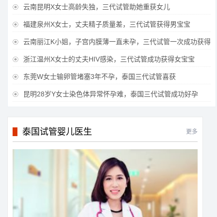
云南昆明X女士高龄失独，三代试管助她重获女儿

福建泉州X女士，丈夫精子质量差，三代试管获得男宝宝

云南丽江K小姐，子宫内膜薄一直未孕，三代试管一次成功获得

浙江温州X女士的丈夫HIV感染，三代试管成功获得女宝宝

东莞W女士输卵管堵塞3年不孕，泰国三代试管喜获

昆明28岁Y女士染色体异常怀孕难，泰国三代试管成功好孕

泰国试管婴儿医生
更多