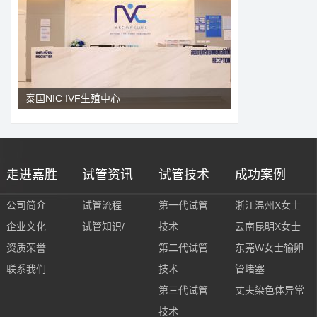
泰国NIC IVF生殖中心
走进嘉胜
试管资讯
试管技术
成功案例
公司简介
试管流程
第一代试管
浙江温州X女士
企业文化
试管知识/
技术
云南昆明X女士
资质荣誉
第二代试管
东莞W女士输卵
联系我们
技术
管堵塞
第三代试管
丈夫染色体异常
技术