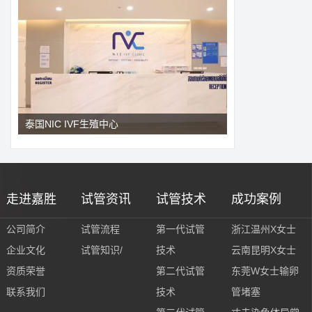
泰国NIC IVF生殖中心
走进嘉胜
试管资讯
试管技术
成功案例
公司简介
试管流程
第一代试管
浙江温州X女士
企业文化
试管知识/
技术
云南昆明X女士
资质荣誉
第二代试管
东莞W女士输卵
联系我们
技术
管堵塞