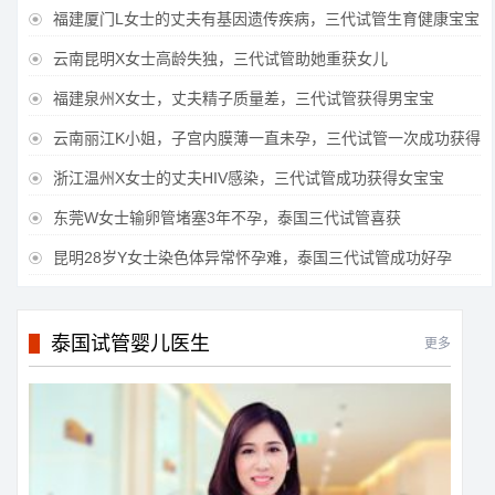
福建厦门L女士的丈夫有基因遗传疾病，三代试管生育健康宝宝

云南昆明X女士高龄失独，三代试管助她重获女儿

福建泉州X女士，丈夫精子质量差，三代试管获得男宝宝

云南丽江K小姐，子宫内膜薄一直未孕，三代试管一次成功获得

浙江温州X女士的丈夫HIV感染，三代试管成功获得女宝宝

东莞W女士输卵管堵塞3年不孕，泰国三代试管喜获

昆明28岁Y女士染色体异常怀孕难，泰国三代试管成功好孕

泰国试管婴儿医生
更多