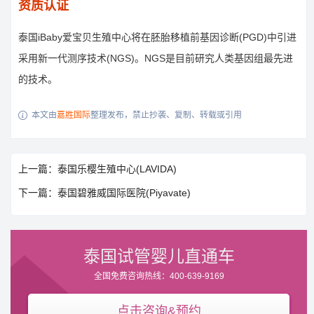
资质认证
泰国iBaby爱宝贝生殖中心将在胚胎移植前基因诊断(PGD)中引进
采用新一代测序技术(NGS)。NGS是目前研究人类基因组最先进
的技术。
本文由
嘉胜国际
整理发布，禁止抄袭、复制、转载或引用

上一篇：泰国乐樱生殖中心(LAVIDA)
下一篇：泰国碧雅威国际医院(Piyavate)
泰国试管婴儿直通车
全国免费咨询热线：400-639-9169
点击咨询&预约