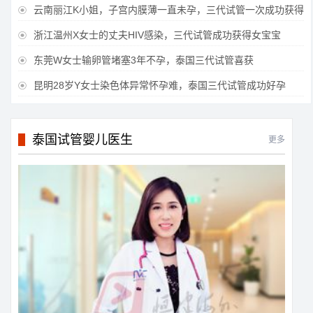
云南丽江K小姐，子宫内膜薄一直未孕，三代试管一次成功获得

浙江温州X女士的丈夫HIV感染，三代试管成功获得女宝宝

东莞W女士输卵管堵塞3年不孕，泰国三代试管喜获

昆明28岁Y女士染色体异常怀孕难，泰国三代试管成功好孕

泰国试管婴儿医生
更多