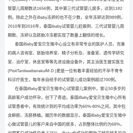
管婴儿周期数达1656例，其中第三代试管婴儿居多，达到1182
例。除此之外在iBaby冻卵的也不在少数，全年冻卵达到989例，
2010年到2016年，泰国ibaby试管婴儿妊娠例、三代试管婴儿周
期数、冻卵以及胚胎冷冻都实现了数量上翻倍的增长。
泰国iBaby爱宝贝生殖中心设立有非常专业的医护人员、完善
的病人咨询室、胚胎培养室、精子分析及、准备室、遗传学研究
室、治疗室、休息室等等先进设施设备外，其主治医生披实医生
(PisitTantiwattanakulM.D.)更是一位有着丰富经验的不孕不育专
科诊疗医生，每年亲自经手的试管婴儿成功案例超过700例。
在泰国iBaby爱宝贝生殖中心试管婴儿案例中，曾让50多岁的
高龄客户成功怀孕，创下了奇迹。泰国iBaby爱宝贝生殖中心所有
试管患者中，有效统计到的平均成功率为60%-80%之间，其中包
含鲜胚、冻胚移植。据历年的数据显示，泰国iBaby爱宝贝生殖中
心做试管婴儿的客户来自中国的居多，占到整体比例约为68%，