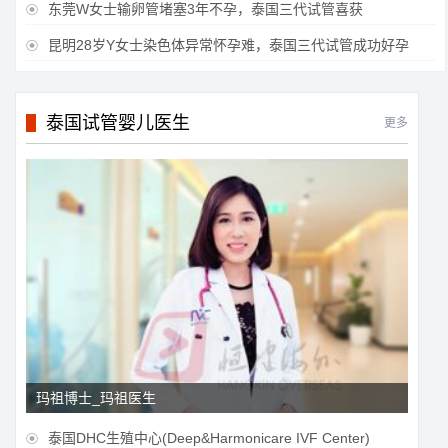
东莞W女士输卵管堵塞3年不孕，泰国三代试管喜获

昆明28岁Y女士染色体异常怀孕难，泰国三代试管成功好孕

泰国试管婴儿医生
更多
玛祖博士_玛祖医生
泰国DHC生殖中心(Deep&Harmonicare IVF Center)
