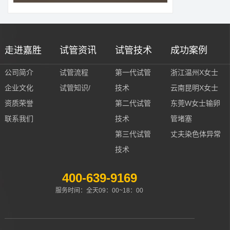
走进嘉胜
试管资讯
试管技术
成功案例
公司简介
试管流程
第一代试管
浙江温州X女士
企业文化
试管知识/
技术
云南昆明X女士
资质荣誉
第二代试管
东莞W女士输卵
联系我们
技术
管堵塞
第三代试管
丈夫染色体异常
技术
400-639-9169
服务时间：全天09：00~18：00