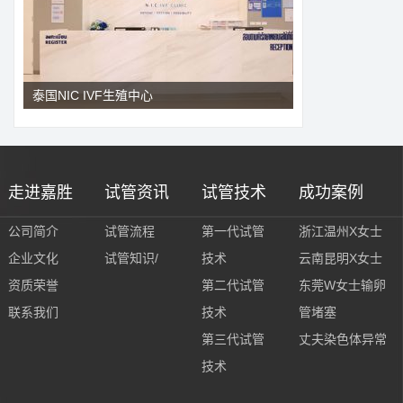
泰国NIC IVF生殖中心
走进嘉胜
试管资讯
试管技术
成功案例
公司简介
试管流程
第一代试管
浙江温州X女士
企业文化
试管知识/
技术
云南昆明X女士
资质荣誉
第二代试管
东莞W女士输卵
联系我们
技术
管堵塞
第三代试管
丈夫染色体异常
技术