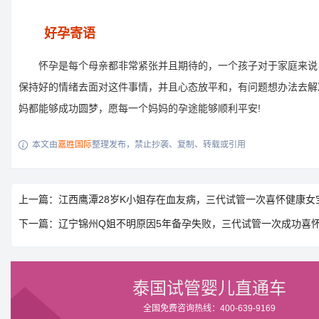
好孕寄语
怀孕是每个母亲都非常紧张并且期待的，一个孩子对于家庭来说
保持好的情绪去面对这件事情，并且心态放平和，有问题想办法去解
妈都能够成功圆梦，愿每一个妈妈的孕途能够顺利平安!
本文由
嘉胜国际
整理发布，禁止抄袭、复制、转载或引用

上一篇：江西鹰潭28岁K小姐存在血友病，三代试管一次喜怀健康女
下一篇：辽宁锦州Q姐不明原因5年备孕失败，三代试管一次成功喜
泰国试管婴儿直通车
全国免费咨询热线：400-639-9169