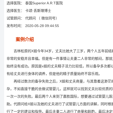
选择医院：
泰国Superior A.R.T医院
选择医生：
卡颂·丢斯理博士
试管顾问：
代顾问 （ 微信同号）
发布时间：
2020-05-28 09:44:55
案例介绍
吉林松原的X姐今年34岁，丈夫比她大了三岁，两个人五年前结
非常的安稳并且幸福。但是有一件事情让夫妻二人非常的郁闷，那就
始终没有成功。原因是x姐的丈夫精子活力比较低，所以备孕多次都
有给丈夫进行身体的调养，但是他的精子质量始终不容乐观。
再经过数次的备孕失败之后，X姐和丈夫商量，与其靠着这渺茫
孕，不如直接干脆的去做试管婴儿，这样就可以找到丈夫比较优质的
一次一次的失败。最后两个人来到了嘉胜国际，想要通过试管婴儿医
助。代顾问给X姐以及她的丈夫进行了试管婴儿方面的讲解，同时根
行了一定的建议和指导。最后夫妻二人进行了商量和斟酌，最后决定