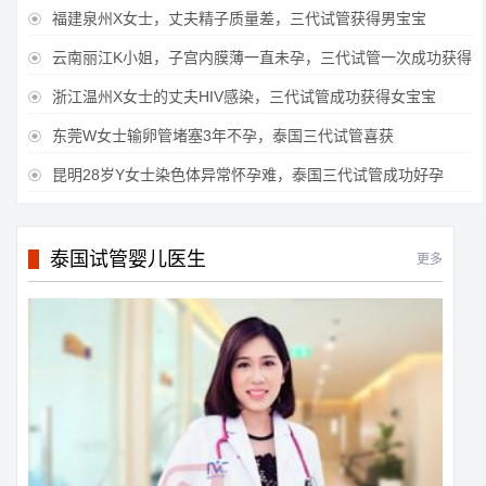
福建泉州X女士，丈夫精子质量差，三代试管获得男宝宝

云南丽江K小姐，子宫内膜薄一直未孕，三代试管一次成功获得

浙江温州X女士的丈夫HIV感染，三代试管成功获得女宝宝

东莞W女士输卵管堵塞3年不孕，泰国三代试管喜获

昆明28岁Y女士染色体异常怀孕难，泰国三代试管成功好孕

泰国试管婴儿医生
更多