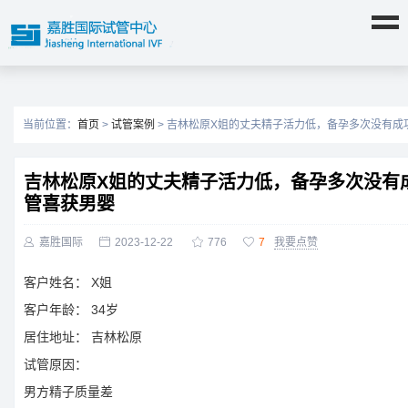
当前位置：
首页
>
试管案例
> 吉林松原X姐的丈夫精子活力低，备孕多次没有成
吉林松原X姐的丈夫精子活力低，备孕多次没有
管喜获男婴

嘉胜国际

2023-12-22

776

7
我要点赞
客户姓名：
X姐
客户年龄：
34岁
居住地址：
吉林松原
试管原因：
男方精子质量差