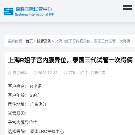
当前位置：
首页
>
试管案例
> 上海R姐子宫内膜异位，泰国三代试管一次得俩
上海R姐子宫内膜异位，泰国三代试管一次得俩

嘉胜国际

2023-12-22

776

7
我要点赞
客户姓名：
R小姐
客户年龄：
29岁
居住地址：
广东湛江
试管原因：
子宫内膜异位症
选择医院：
泰国LRC生殖中心