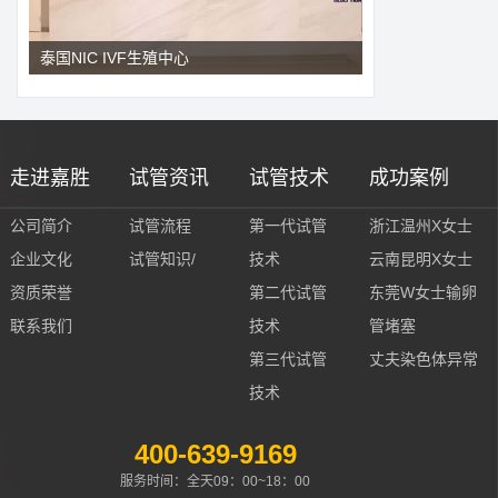
泰国NIC IVF生殖中心
走进嘉胜
试管资讯
试管技术
成功案例
公司简介
试管流程
第一代试管
浙江温州X女士
企业文化
试管知识/
技术
云南昆明X女士
资质荣誉
第二代试管
东莞W女士输卵
联系我们
技术
管堵塞
第三代试管
丈夫染色体异常
技术
400-639-9169
服务时间：全天09：00~18：00