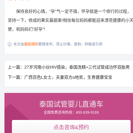
保持良好的心情，“孕”气一定不错，怀孕就是一个修行的过程，
坚持一下，修成的果实最甜美!相信每位妈妈都能迎来漂亮健康的小
使，祝妈妈们“好孕”!
本文由
嘉胜国际
整理发布，禁止抄袭、复制、转载或引用

上一篇：27岁河南小伙HIV感染，泰国洗精+三代试管成功怀双胎男
下一篇：广西百色L女士，夫妻双方α地贫，生育健康宝宝
泰国试管婴儿直通车
全国免费咨询热线：400-639-9169
点击咨询&预约