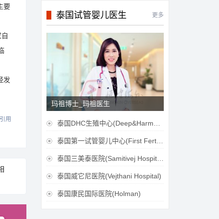
主要
泰国试管婴儿医生
更多
家自
临
经发
玛祖博士_玛祖医生
引用
泰国DHC生殖中心(Deep&Harmonicare IVF Center)

泰国第一试管婴儿中心(First Fertilily PGS Center Limitied)

泰国三美泰医院(Samitivej Hospital)

相
泰国威它尼医院(Vejthani Hospital)

泰国康民国际医院(Holman)
