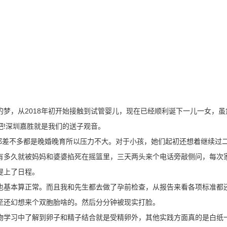
梦，从2018年初开始接触到试管婴儿，现在已经顺利诞下一儿一女，虽
吧!深圳嘉胜就是我们的送子观音。
友都差不多都是晚婚晚育所以压力不大。对于小孩，她们起初还想着继续过
有多久就被妈妈和婆婆掐死在摇篮里，三天两头来个电话旁敲侧问，每次
提上了日程。
也基本算正常。而且我和先生都去做了孕前检查，从报告来看各项标准都
至还幻想来个双胞胎啥的。然后分分钟被现实打脸。
物学习中了解到卵子和精子结合就是受精卵外，其他实践方面真的是白纸