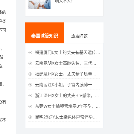
响大不大？
我的
是类
不可
泰国试管知识
热点问题
多，
福建厦门L女士的丈夫有基因遗传疾病，三代试管生育健康宝宝

然
云南昆明X女士高龄失独，三代试管助她重获女儿

么
福建泉州X女士，丈夫精子质量差，三代试管获得男宝宝

面，
云南丽江K小姐，子宫内膜薄一直未孕，三代试管一次成功获得

浙江温州X女士的丈夫HIV感染，三代试管成功获得女宝宝

没有
东莞W女士输卵管堵塞3年不孕，泰国三代试管喜获

昆明28岁Y女士染色体异常怀孕难，泰国三代试管成功好孕

就不