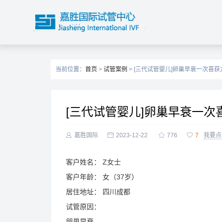
当前位置：
首页
>
试管案例
> [三代试管婴儿]卵巢早衰一次喜
[三代试管婴儿]卵巢早衰一次

嘉胜国际

2023-12-22

776

7
我要点
客户姓名：
Z女士
客户年龄：
女（37岁）
居住地址：
四川成都
试管原因：
卵巢早衰