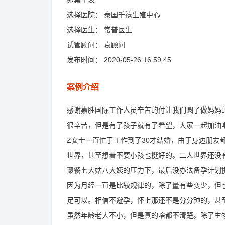
选择医院：
泰国千禧生殖中心
选择医生：
常普医生
试管顾问：
袁顾问
发布时间：
2020-05-26 16:59:45
案例介绍
感谢嘉胜国际工作人员辛苦的付让我们圆了做妈妈的
很辛苦，但是有了孩子就有了希望，大家一起加油
Z女士一直忙于工作到了30才结婚，由于身边朋
世界，甚至想着不要小孩也挺好的。二人世界还没
聚餐七大姑八大姨的压力下，最后没办法备孕计划
因为月经一直是比较规律的，除了量有些变少，但
足可以。相信不避孕，怀上那还不是分分钟的，甚
虽然年龄老大不小，但是真的啥都不清楚。除了生