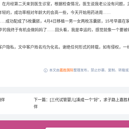
，在月经第二天来到医生诊室，根据检查情况，医生说我老公没有问题，
年轻的，成功率相对年龄大的会高一些，今天开始用药进周……
……成功配成了5枚囊胚，4月4日移植一男一女两枚冻囊胚，15号早晨在
7岁的我终于有机会做妈妈了……回头看，我是幸运的，感觉就像一个要被
客户隐私，文中客户姓名均为化名。谢绝任何形式的转载，如有侵权，一
本文由
嘉胜国际
整理发布，禁止抄袭、复制、转载或

相伴
下一篇：[三代试管婴儿]凑成一个“好”，求子路上嘉胜
伴