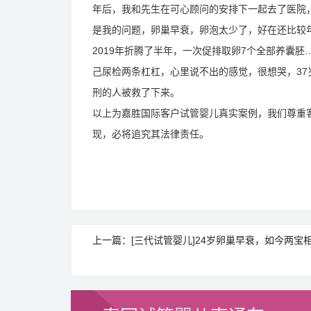
年后，我和先生在可心顾问的安排下一起去了医院
是我的问题，卵巢早衰，卵泡太少了，好在还比较
2019年折腾了半年，一次促排取卵7个全部养囊胚
己尿检两条杠杠，心里说不出的感觉，很想哭，3
刑的人被救了下来。
以上为嘉胜国际客户试管婴儿真实案例，我们尊重
现，必将追究其法律责任。
上一篇：[三代试管婴儿]24岁卵巢早衰，如今两宝