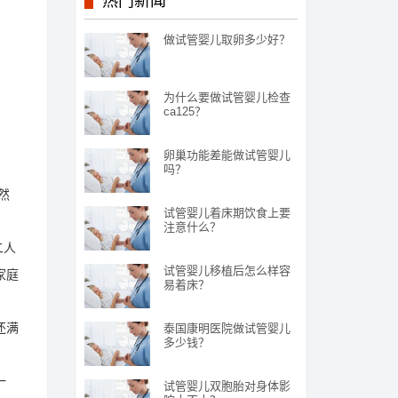
热门新闻
做试管婴儿取卵多少好？
为什么要做试管婴儿检查
ca125？
卵巢功能差能做试管婴儿
吗？
然
试管婴儿着床期饮食上要
注意什么？
二人
试管婴儿移植后怎么样容
家庭
易着床？
还满
泰国康明医院做试管婴儿
多少钱？
一
试管婴儿双胞胎对身体影