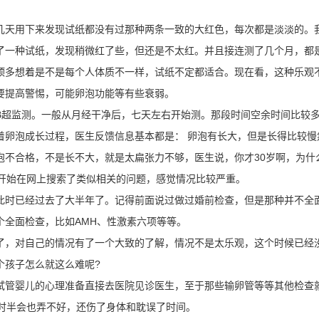
几天用下来发现试纸都没有过那种两条一致的大红色，每次都是淡淡的。
了一种试纸，发现稍微红了些，但还是不太红。并且接连测了几个月，都
顶多想着是不是每个人体质不一样，试纸不定都适合。现在看，这种乐观
要提高警惕，可能卵泡功能等有些衰弱。
B超监测。一般从月经干净后，七天左右开始测。那段时间空余时间比较
着卵泡成长过程，医生反馈信息基本都是： 卵泡有长大，但是长得比较慢
泡不合格，不是长不大，就是太扁张力不够，医生说，你才30岁啊，为什
，开始在网上搜索了类似相关的问题，感觉情况比较严重。
此时已经过去了大半年了。记得前面说过做过婚前检查，但是那种并不全
个全面检查，比如AMH、性激素六项等等。
了，对自己的情况有了一个大致的了解，情况不是太乐观，这个时候已经
个孩子怎么就这么难呢?
试管婴儿的心理准备直接去医院见诊医生，至于那些输卵管等等其他检查
一时半会也弄不好，还伤了身体和耽误了时间。