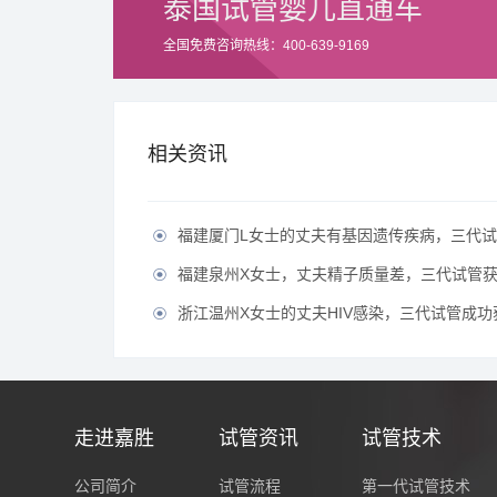
泰国试管婴儿直通车
全国免费咨询热线：400-639-9169
相关资讯
福建厦门L女士的丈夫有基因遗传疾病，三代试管生育健

福建泉州X女士，丈夫精子质量差，三代试管获得

浙江温州X女士的丈夫HIV感染，三代试管成功获得

走进嘉胜
试管资讯
试管技术
公司简介
试管流程
第一代试管技术