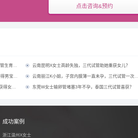
点击咨询&预约
康宝宝？
云南昆明X女士高龄失独，三代试管助她重获女儿？

男宝宝？
云南丽江K小姐，子宫内膜薄一直未孕，三代试管一次成功获得？

女宝宝？
东莞W女士输卵管堵塞3年不孕，泰国三代试管喜获？

成功案例
浙江温州X女士