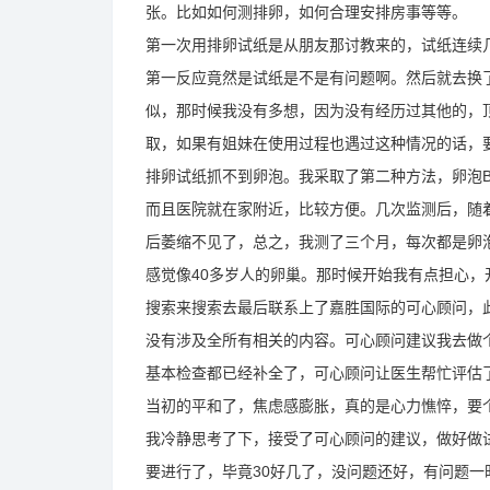
张。比如如何测排卵，如何合理安排房事等等。
第一次用排卵试纸是从朋友那讨教来的，试纸连续
第一反应竟然是试纸是不是有问题啊。然后就去换
似，那时候我没有多想，因为没有经历过其他的，
取，如果有姐妹在使用过程也遇过这种情况的话，
排卵试纸抓不到卵泡。我采取了第二种方法，卵泡
而且医院就在家附近，比较方便。几次监测后，随
后萎缩不见了，总之，我测了三个月，每次都是卵
感觉像40多岁人的卵巢。那时候开始我有点担心
搜索来搜索去最后联系上了嘉胜国际的可心顾问，
没有涉及全所有相关的内容。可心顾问建议我去做
基本检查都已经补全了，可心顾问让医生帮忙评估
当初的平和了，焦虑感膨胀，真的是心力憔悴，要
我冷静思考了下，接受了可心顾问的建议，做好做
要进行了，毕竟30好几了，没问题还好，有问题