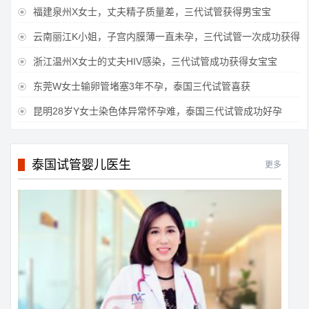
福建泉州X女士，丈夫精子质量差，三代试管获得男宝宝

云南丽江K小姐，子宫内膜薄一直未孕，三代试管一次成功获得

浙江温州X女士的丈夫HIV感染，三代试管成功获得女宝宝

东莞W女士输卵管堵塞3年不孕，泰国三代试管喜获

昆明28岁Y女士染色体异常怀孕难，泰国三代试管成功好孕

泰国试管婴儿医生
更多