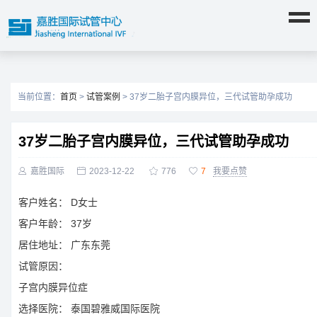
当前位置：
首页
>
试管案例
> 37岁二胎子宫内膜异位，三代试管助孕成功
37岁二胎子宫内膜异位，三代试管助孕成功

嘉胜国际

2023-12-22

776

7
我要点赞
客户姓名：
D女士
客户年龄：
37岁
居住地址：
广东东莞
试管原因：
子宫内膜异位症
选择医院：
泰国碧雅威国际医院