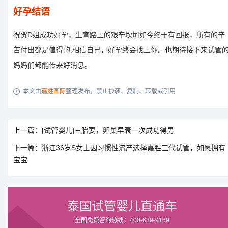
好孕结语
祝贺D姐成功好孕，生育路上的艰辛坎坷如今终于有回报，所有的辛
苦付出都是值得的;相信自己，好孕终会找上你。也期待接下来试管
妈妈们都能传来好消息。
本文由
嘉胜国际
整理发布，禁止抄袭、复制、转载或引用

上一篇：[试管婴儿]三胎要，卵巢早衰一次成功得男
下一篇：浙江36岁S女士因习惯性流产选择嘉胜三代试管，如愿拥有
宝宝
泰国试管婴儿直通车
全国免费咨询热线：400-639-9169