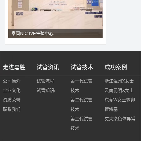
泰国NIC IVF生殖中心
走进嘉胜
试管资讯
试管技术
成功案例
公司简介
试管流程
第一代试管
浙江温州X女士
企业文化
试管知识/
技术
云南昆明X女士
资质荣誉
第二代试管
东莞W女士输卵
联系我们
技术
管堵塞
第三代试管
丈夫染色体异常
技术