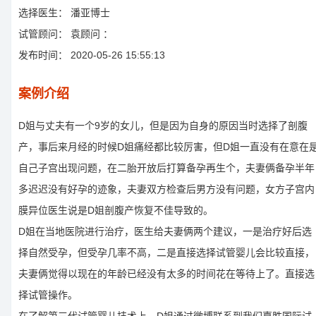
选择医生：
潘亚博士
试管顾问：
袁顾问 ：
发布时间：
2020-05-26 15:55:13
案例介绍
D姐与丈夫有一个9岁的女儿，但是因为自身的原因当时选择了剖腹
产，事后来月经的时候D姐痛经都比较厉害，但D姐一直没有在意在
自己子宫出现问题，在二胎开放后打算备孕再生个，夫妻俩备孕半年
多迟迟没有好孕的迹象，夫妻双方检查后男方没有问题，女方子宫内
膜异位医生说是D姐剖腹产恢复不佳导致的。
D姐在当地医院进行治疗，医生给夫妻俩两个建议，一是治疗好后选
择自然受孕，但受孕几率不高，二是直接选择试管婴儿会比较直接，
夫妻俩觉得以现在的年龄已经没有太多的时间花在等待上了。直接选
择试管操作。