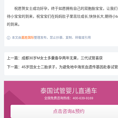
祝愿贺女士成功好孕，终于如愿拥有自己的双胞胎宝宝，让我们
待小宝宝的到来，祝宝宝们在妈妈肚子里茁壮成长;快快长大;期待小ba
的到来。
本文由
嘉胜国际
整理发布，禁止抄袭、复制、转载或引用

上一篇：成都30岁M女士多囊备孕两年无果，三代试管喜获
下一篇：45岁田女士二胎求子，为避免地中海贫血遗传基因赴泰试
泰国试管婴儿直通车
全国免费咨询热线：400-639-9169
点击咨询&预约