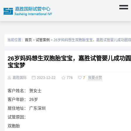
当前位置：
首页
>
试管案例
> 26岁妈妈想生双胞胎宝宝，嘉胜试管婴儿成功圆
26岁妈妈想生双胞胎宝宝，嘉胜试管婴儿成功
宝宝梦

嘉胜国际

2023-12-22

776

7
我要点赞
客户姓名：
贺女士
客户年龄：
26岁
居住地址：
广东深圳
试管原因：
双胞胎