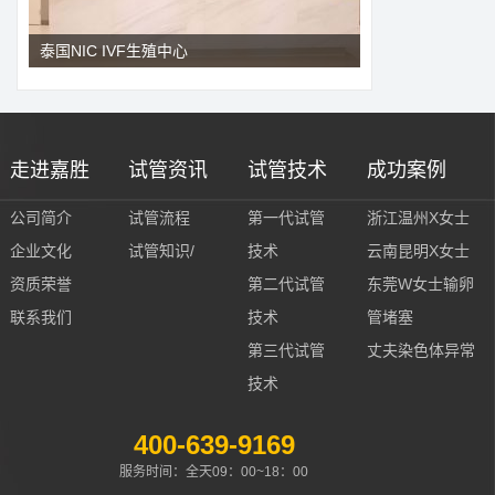
泰国NIC IVF生殖中心
走进嘉胜
试管资讯
试管技术
成功案例
公司简介
试管流程
第一代试管
浙江温州X女士
企业文化
试管知识/
技术
云南昆明X女士
资质荣誉
第二代试管
东莞W女士输卵
联系我们
技术
管堵塞
第三代试管
丈夫染色体异常
技术
400-639-9169
服务时间：全天09：00~18：00