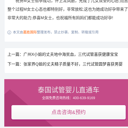
祝贺M女士验孕成功，怀上龙凤胎，完成了儿女双全的心愿;而且
整个过程M女士心态也都特别好，非常放松;这也为她成功好孕带来了
非常大的助力;恭喜M女士，也祝福所有妈妈们都能成功好孕!
本文由
嘉胜国际
整理发布，禁止抄袭、复制、转载或引用

上一篇：广州X小姐的丈夫地中海贫血，三代试管喜获健康宝宝
下一篇：张家界Q姐的丈夫精子质量不好，三代试管圆梦喜获男婴
泰国试管婴儿直通车
全国免费咨询热线：400-639-9169
点击咨询&预约