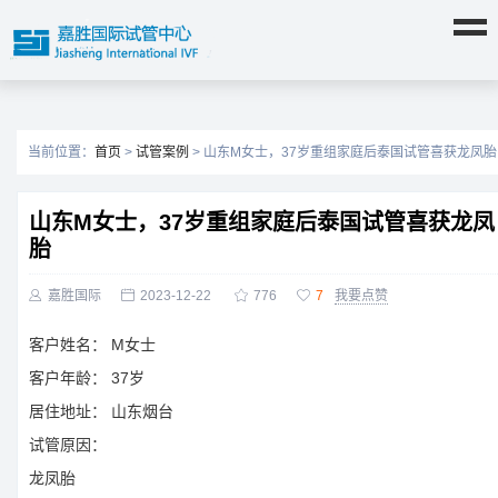
当前位置：
首页
>
试管案例
> 山东M女士，37岁重组家庭后泰国试管喜获龙凤胎
山东M女士，37岁重组家庭后泰国试管喜获龙凤
胎

嘉胜国际

2023-12-22

776

7
我要点赞
客户姓名：
M女士
客户年龄：
37岁
居住地址：
山东烟台
试管原因：
龙凤胎