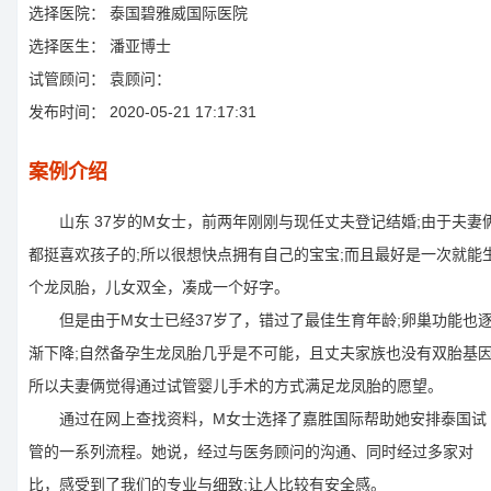
选择医院：
泰国碧雅威国际医院
选择医生：
潘亚博士
试管顾问：
袁顾问：
发布时间：
2020-05-21 17:17:31
案例介绍
山东 37岁的M女士，前两年刚刚与现任丈夫登记结婚;由于夫妻
都挺喜欢孩子的;所以很想快点拥有自己的宝宝;而且最好是一次就能
个龙凤胎，儿女双全，凑成一个好字。
但是由于M女士已经37岁了，错过了最佳生育年龄;卵巢功能也
渐下降;自然备孕生龙凤胎几乎是不可能，且丈夫家族也没有双胎基因
所以夫妻俩觉得通过试管婴儿手术的方式满足龙凤胎的愿望。
通过在网上查找资料，M女士选择了嘉胜国际帮助她安排泰国试
管的一系列流程。她说，经过与医务顾问的沟通、同时经过多家对
比，感受到了我们的专业与细致;让人比较有安全感。