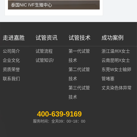
泰国NIC IVF生殖中心
走进嘉胜
试管资讯
试管技术
成功案例
公司简介
试管流程
第一代试管
浙江温州X女士
企业文化
试管知识/
技术
云南昆明X女士
资质荣誉
第二代试管
东莞W女士输卵
联系我们
技术
管堵塞
第三代试管
丈夫染色体异常
技术
400-639-9169
服务时间：全天09：00~18：00