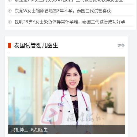
东莞W女士输卵管堵塞3年不孕，泰国三代试管喜获

昆明28岁Y女士染色体异常怀孕难，泰国三代试管成功好孕

泰国试管婴儿医生
更多
玛祖博士_玛祖医生