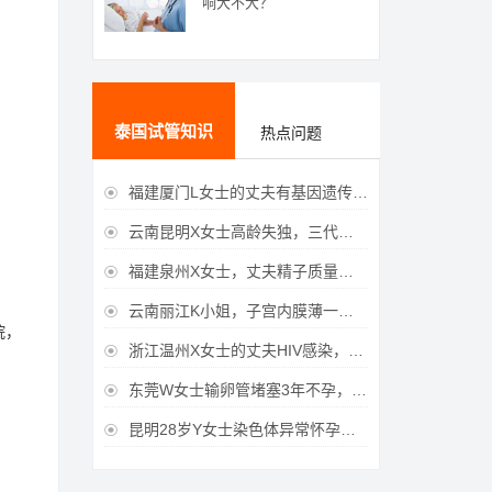
响大不大？
泰国试管知识
热点问题
福建厦门L女士的丈夫有基因遗传疾病，三代试管生育健康宝宝

云南昆明X女士高龄失独，三代试管助她重获女儿

福建泉州X女士，丈夫精子质量差，三代试管获得男宝宝

云南丽江K小姐，子宫内膜薄一直未孕，三代试管一次成功获得

院，
浙江温州X女士的丈夫HIV感染，三代试管成功获得女宝宝

东莞W女士输卵管堵塞3年不孕，泰国三代试管喜获

昆明28岁Y女士染色体异常怀孕难，泰国三代试管成功好孕
