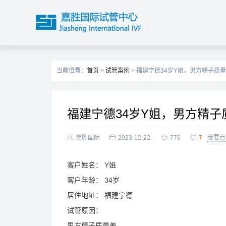
当前位置：
首页
>
试管案例
> 福建宁德34岁Y姐，男方精子质
福建宁德34岁Y姐，男方精

嘉胜国际

2023-12-22

776

7
我要点
客户姓名：
Y姐
客户年龄：
34岁
居住地址：
福建宁德
试管原因：
男方精子质量差