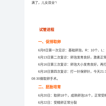
满了，儿女双全”!
试管进程
一、促排取卵
6月8日第一次见诊：基础卵泡，R：10个、L：8
6月13日第二次复诊：卵泡发育良好，激素正常，继
6月16日第三次复诊：卵泡大小发育良好，再打2
6月18日第四次复诊：打一针保卵针，今天21:30准
08:30做取卵手术。
二、胚胎培育
6月20日：取卵18个，成熟卵泡16个，正常受精
6月22日：受精卵正常分裂