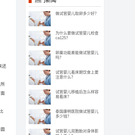
热门新闻
做试管婴儿取卵多少好？
为什么要做试管婴儿检查
ca125？
卵巢功能差能做试管婴儿
吗？
来还
试管婴儿着床期饮食上要
注意什么？
之所
试管婴儿移植后怎么样容
方面
易着床？
比
泰国康明医院做试管婴儿
多少钱？
于圆
试管婴儿双胞胎对身体影