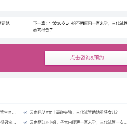
管帮她
下一篇：宁波30岁E小姐不明原因一直未孕，三代试
她喜得贵子
点击咨询&预约
康宝宝？
云南昆明X女士高龄失独，三代试管助她重获女儿？

男宝宝？
云南丽江K小姐，子宫内膜薄一直未孕，三代试管一次成功获得？
