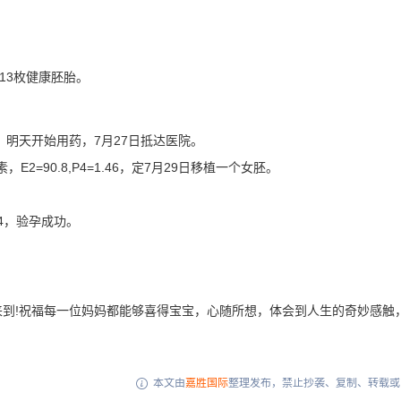
13枚健康胚胎。
.89，明天开始用药，7月27日抵达医院。
2=90.8,P4=1.46，定7月29日移植一个女胚。
54，验孕成功。
到!祝福每一位妈妈都能够喜得宝宝，心随所想，体会到人生的奇妙感触
本文由
嘉胜国际
整理发布，禁止抄袭、复制、转载或
