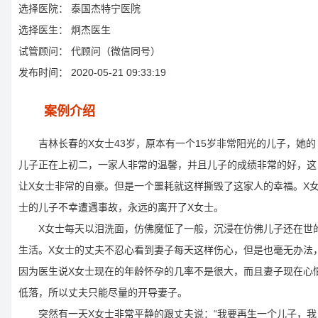
选择医院：
泰国杰特宁医院
选择医生：
炯杰医生
试管顾问：
代顾问（微信同号）
发布时间：
2020-05-21 09:33:19
案例介绍
吉林长春的X女士43岁，原本有一个15岁非常阳光的儿子，她的
儿子正在上初二，一家人非常的温馨，并且儿子的成绩非常的好，这
让X女士非常的自豪。但是一个噩耗就这样撕毁了这家人的幸福。X
士的儿子不幸遭遇事故，永远的离开了X女士。
X女士每天以泪洗面，仿佛魔怔了一般，沉浸在仿佛儿子还在世
生活。X女士的丈夫不忍心看到妻子每天这样伤心，但是也毫无办法
因为医生说X女士现在的年龄怀孕的几率不是很大，而且妻子现在心
低落，所以丈夫只能尽量的开导妻子。
突然有一天X女士非常平静的跟丈夫说：“我要再生一个儿子，我