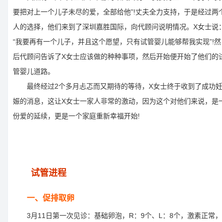
要把对上一个儿子未尽的爱，全部给他”!丈夫全力支持，于是经过两
人的选择，他们来到了深圳嘉胜国际，向代顾问说明情况。X女士说
“我要再有一个儿子，并且这个愿望，只有试管婴儿能够帮我实现”!然
后代顾问告诉了X女士应该做的种种事项，然后开始便开始了他们的
管婴儿道路。
最终经过2个多月忐忑而又期待的等待，X女士终于收到了成功
娠的消息，这让X女士一家人非常的激动，因为这个对他们来说，是
份爱的延续，更是一个家庭重新幸福开始!
试管进程
一、促排取卵
3月11日第一次见诊：基础卵泡，R：9个、L：8个，激素正常，