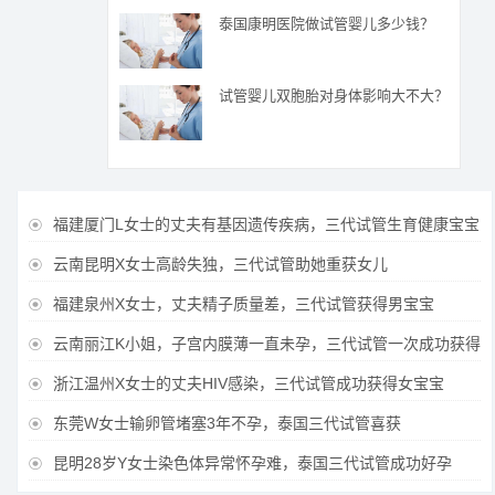
泰国康明医院做试管婴儿多少钱？
试管婴儿双胞胎对身体影响大不大？
福建厦门L女士的丈夫有基因遗传疾病，三代试管生育健康宝宝

云南昆明X女士高龄失独，三代试管助她重获女儿

福建泉州X女士，丈夫精子质量差，三代试管获得男宝宝

云南丽江K小姐，子宫内膜薄一直未孕，三代试管一次成功获得

浙江温州X女士的丈夫HIV感染，三代试管成功获得女宝宝

东莞W女士输卵管堵塞3年不孕，泰国三代试管喜获

昆明28岁Y女士染色体异常怀孕难，泰国三代试管成功好孕
