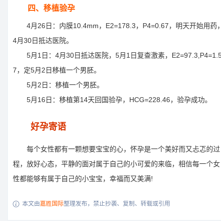
四、移植验孕
4月26日：内膜10.4mm，E2=178.3，P4=0.67，明天开始用药
4月30日抵达医院。
5月1日：4月30日抵达医院，5月1日复查激素，E2=97.3,P4=1.
7，定5月2日移植一个男胚。
5月2日：移植一个男胚。
5月16日：移植第14天回国验孕，HCG=228.46，验孕成功。
好孕寄语
每个女性都有一颗想要宝宝的心，怀孕是一个美好而又忐忑的过
程，放好心态，平静的面对属于自己的小可爱的来临，相信每一个女
性都能够有属于自己的小宝宝，幸福而又美满!
本文由
嘉胜国际
整理发布，禁止抄袭、复制、转载或引用
