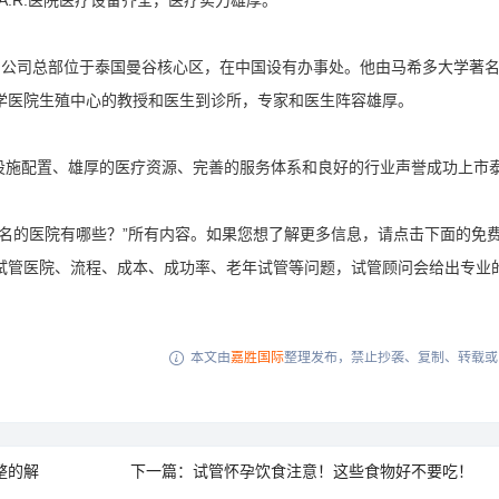
 A.R.医院医疗设备齐全，医疗实力雄厚。
医院。公司总部位于泰国曼谷核心区，在中国设有办事处。他由马希多大学著
学医院生殖中心的教授和医生到诊所，专家和医生阵容雄厚。
医疗设施配置、雄厚的医疗资源、完善的服务体系和良好的行业声誉成功上市
名的医院有哪些？”所有内容。如果您想了解更多信息，请点击下面的免
试管医院、流程、成本、成功率、老年试管等问题，试管顾问会给出专业
本文由
嘉胜国际
整理发布，禁止抄袭、复制、转载或

整的解
下一篇：试管怀孕饮食注意！这些食物好不要吃！