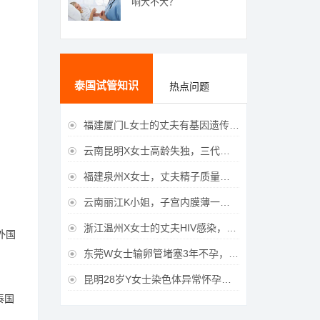
响大不大？
泰国试管知识
热点问题
福建厦门L女士的丈夫有基因遗传疾病，三代试管生育健康宝宝

云南昆明X女士高龄失独，三代试管助她重获女儿

福建泉州X女士，丈夫精子质量差，三代试管获得男宝宝

云南丽江K小姐，子宫内膜薄一直未孕，三代试管一次成功获得

浙江温州X女士的丈夫HIV感染，三代试管成功获得女宝宝

外国
东莞W女士输卵管堵塞3年不孕，泰国三代试管喜获

昆明28岁Y女士染色体异常怀孕难，泰国三代试管成功好孕

泰国