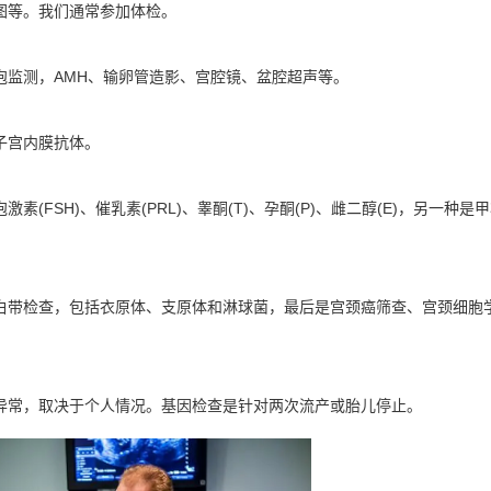
图等。我们通常参加体检。
泡监测，AMH、输卵管造影、宫腔镜、盆腔超声等。
子宫内膜抗体。
(FSH)、催乳素(PRL)、睾酮(T)、孕酮(P)、雌二醇(E)，另一种是
白带检查，包括衣原体、支原体和淋球菌，最后是宫颈癌筛查、宫颈细胞
异常，取决于个人情况。基因检查是针对两次流产或胎儿停止。