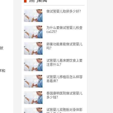
热门新闻
做试管婴儿取卵多少好？
为什么要做试管婴儿检查
ca125？
卵巢功能差能做试管婴儿
甲状
吗？
试管婴儿着床期饮食上要
注意什么？
学和
试管婴儿移植后怎么样容
易着床？
泰国康明医院做试管婴儿
多少钱？
试管婴儿双胞胎对身体影