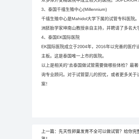
众多体外受精医院中成立较久的医院。SUPERIOR
3、泰国千禧生殖中心(Millennium)
千禧生殖中心是Mahidol大学下属的试管专科
洲胚胎学家坤南山教授亲自主持，并聘请了多名大
4、泰国EK国际医院
EK国际医院成立于2004年，2016年以完善的
主板。这是泰国唯一上市的医院。
以上是相关的“去泰国做试管需要做哪些体检？最著
询专业顾问。对于试管婴儿的担忧，或者更多关于
案！
上一篇：先天性卵巢发育不全可以做试管？给你完
答！