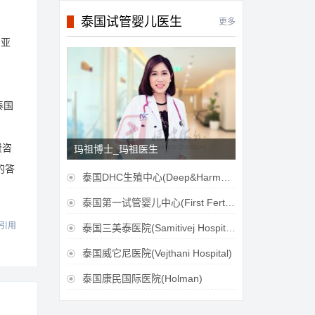
泰国试管婴儿医生
更多
名亚
泰国
费咨
玛祖博士_玛祖医生
的答
泰国DHC生殖中心(Deep&Harmonicare IVF Center)

泰国第一试管婴儿中心(First Fertilily PGS Center Limitied)

引用
泰国三美泰医院(Samitivej Hospital)

泰国威它尼医院(Vejthani Hospital)

泰国康民国际医院(Holman)
