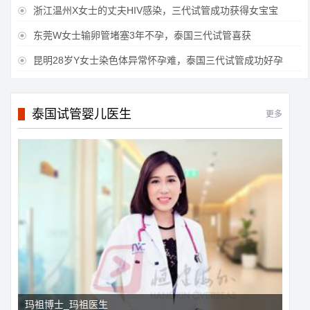
浙江温州X女士的丈夫HIV感染，三代试管成功获得女宝宝

东莞W女士输卵管堵塞3年不孕，泰国三代试管喜获

昆明28岁Y女士染色体异常怀孕难，泰国三代试管成功好孕

泰国试管婴儿医生
更多
玛祖博士_玛祖医生