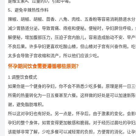
是维生素A、过量的D，引起中毒。
5、避免辛辣热性作料
辣椒、胡椒、胡椒、茴香、八角、肉桂、五香粉等容易消耗肠道水分
减少胃肠道分泌，导致胃痛、痔疮和便秘。便秘时，孕妇屏住呼吸，
解便秘，增加腹部压力，压迫子宫内胎儿，容易造成胎动不安、早产
不良后果。许多孕妇更喜欢吃酸山楂，但山楂对子宫有兴奋作用。吃
太多会导致子宫收缩和流产，所以他们应该少吃。
怀孕期间饮食需要遵循哪些原则？
1.调整饮食模式
如果你是一个健身的孕妇，你不会不熟悉少吃多餐。原理是将一日三
所需的热量转化为一日五餐甚至六餐。这样做的好处是可以加速新陈
谢，避免脂肪堆积。
所以这对孕妇也有好处。另一点是，怀孕后，由于激素的变化，会影
孕妇的整个身体，如胃变得更加敏感和脆弱。对于经历过晨吐的孕妇
该能够非常了解，少吃多餐可以减轻胃的负担，方便胃的消化，让孕