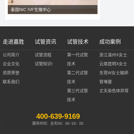
泰国NIC IVF生殖中心
走进嘉胜
试管资讯
试管技术
成功案例
公司简介
试管流程
第一代试管
浙江温州X女士
企业文化
试管知识/
技术
云南昆明X女士
资质荣誉
第二代试管
东莞W女士输卵
联系我们
技术
管堵塞
第三代试管
丈夫染色体异常
技术
400-639-9169
服务时间：全天09：00~18：00