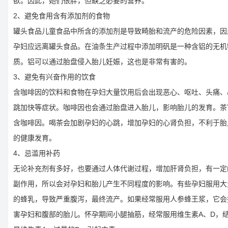
欲。因此，她们很胖，但缺乏必要的营养。
2、避免食用含有添加剂的食物
罐头食品儿童食品中所含的添加剂是导致畸胎和流产的危险因素，因
孕妇应远离罐头食品。在油条生产过程中添加明矾是一种含铝的无机
质。铝可以通过胎盘侵入胎儿妊娠，这也是非常有害的。
3、避免有兴奋作用的饮食
含咖啡因的饮料和食物在孕妇大量饮用后会出现恶心、呕吐、头痛、
跳加快等症状。咖啡因也会通过胎盘进入胎儿，影响胎儿的发育。茶
含咖啡因。喝茶会加剧孕妇的心跳，增加孕妇的心肾负担，不利于胎
的健康发育。
4、忌滥用补药
无论补充剂有多好，也要通过人体代谢过程，增加肝肾负担，有一定
副作用，所以会对孕妇和胎儿产生不同程度的影响。有些孕妇服用大
的蜂乳，导致严重腹泻，最终流产。如果经常服用人参蜂王浆，它会
害孕妇和腹部的胎儿。怀孕期间小腿抽筋，经常服用维生素A、D，