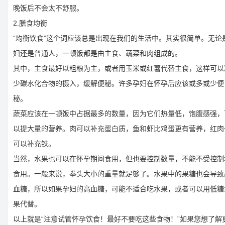
晚饭后不会太不舒服。
2.膳食均衡
“均衡饮食”这个词应该总是出现在我们的生活中。其实很简单。无论
妇还是普通人，一顿饭都是由主食、蔬菜和肉组成的。
其中，主食最好以粗粮为主，或者用玉米或红薯代替主食，这样可以
少碳水化合物的摄入，缓解便秘。许多孕妇在怀孕后应该或多或少便
秘。
蔬菜应该在一顿饭中占据最多的数量，因为它们热量低，饱腹感强，
以提大量的营养。肉可以补充蛋白质，鱼和虾比鸡蛋更有营养，红肉
可以补充铁。
当然，水果也可以在怀孕期间食用，但也要控制数量，不能不受控制
食用。一般来说，拳头大小的重量就足够了。水果中的果糖也会导致
血糖，所以如果孕妇的高血糖，可能不适合吃水果，或者可以用低糖
果代替。
以上就是“注意试管怀孕饮食！最好不要吃这些食物！”如果您想了解