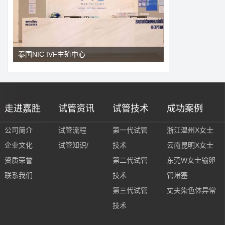
泰国NIC IVF生殖中心
走进嘉胜
试管资讯
试管技术
成功案例
公司简介
试管流程
第一代试管
浙江温州X女士
企业文化
试管知识/
技术
云南昆明X女士
资质荣誉
第二代试管
东莞W女士输卵
联系我们
技术
管堵塞
第三代试管
丈夫染色体异常
技术