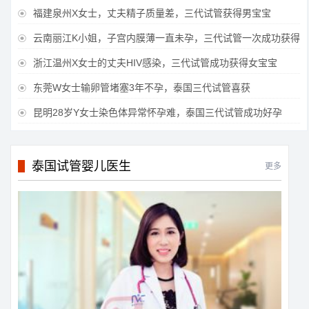
福建泉州X女士，丈夫精子质量差，三代试管获得男宝宝

云南丽江K小姐，子宫内膜薄一直未孕，三代试管一次成功获得

浙江温州X女士的丈夫HIV感染，三代试管成功获得女宝宝

东莞W女士输卵管堵塞3年不孕，泰国三代试管喜获

昆明28岁Y女士染色体异常怀孕难，泰国三代试管成功好孕

泰国试管婴儿医生
更多