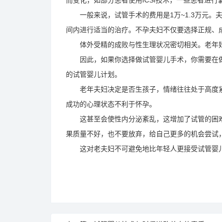
而变化，如部分患者使用ICSI技术，一些患者进
一般来说，试管手术的费用是1万~1.3万元。
间内进行适当的治疗。不孕夫妇不仅要选择正规、
体外受精的成败与性生理状况密切相关。老年妇
因此，如果你选择做试管婴儿手术，你需要在做
的试管婴儿计划。
老年夫妇决定是否生孩子，情绪往往处于高度紧
成功的心理状态不利于怀孕。
这甚至会使性内分泌紊乱，这增加了试管的困难
果质量不好，也不要放弃，给自己更多的机会尝试
这对老夫妇不可避免地比年轻人更接受试管婴儿