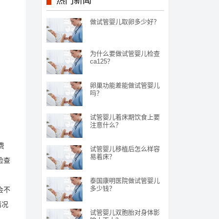
热门新闻
做试管婴儿取卵多少好？
为什么要做试管婴儿检查
ca125？
卵巢功能差能做试管婴儿
吗？
试管婴儿着床期饮食上要
注意什么？
费
试管婴儿移植后怎么样容
易着床？
检查
泰国康明医院做试管婴儿
多少钱？
会不
情况
试管婴儿双胞胎对身体影