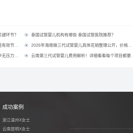
关键环节？
泰国试管婴儿机构有哪些 泰国试管医院推荐？

省费用？？
2026年海南做三代试管婴儿具体花销整理公开，价格不贵直接冲！？

压力！？
云南第三代试管婴儿费用解析！详细看看每个项目都要花多少钱？

成功案例
浙江温州X女士
云南昆明X女士