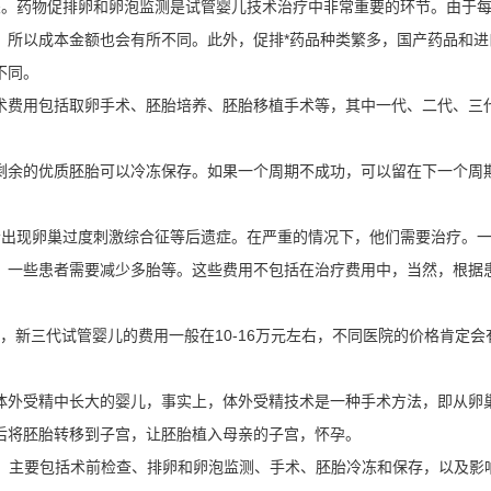
。药物促排卵和卵泡监测是试管婴儿技术治疗中非常重要的环节。由于
，所以成本金额也会有所不同。此外，促排*药品种类繁多，国产药品和进
不同。
费用包括取卵手术、胚胎培养、胚胎移植手术等，其中一代、二代、三
余的优质胚胎可以冷冻保存。如果一个周期不成功，可以留在下一个周
出现卵巢过度刺激综合征等后遗症。在严重的情况下，他们需要治疗。
，一些患者需要减少多胎等。这些费用不包括在治疗费用中，当然，根据
新三代试管婴儿的费用一般在10-16万元左右，不同医院的价格肯定会
外受精中长大的婴儿，事实上，体外受精技术是一种手术方法，即从卵
后将胚胎转移到子宫，让胚胎植入母亲的子宫，怀孕。
，主要包括术前检查、排卵和卵泡监测、手术、胚胎冷冻和保存，以及影