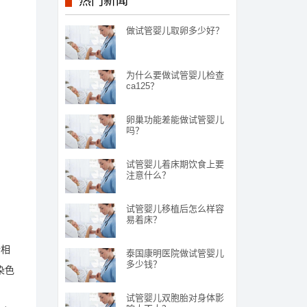
热门新闻
做试管婴儿取卵多少好？
为什么要做试管婴儿检查
ca125？
卵巢功能差能做试管婴儿
吗？
试管婴儿着床期饮食上要
注意什么？
试管婴儿移植后怎么样容
易着床？
行相
泰国康明医院做试管婴儿
多少钱？
染色
试管婴儿双胞胎对身体影