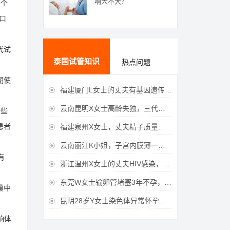
响大不大？
每个
口
代试
泰国试管知识
热点问题
期使
福建厦门L女士的丈夫有基因遗传疾病，三代试管生育健康宝宝

云南昆明X女士高龄失独，三代试管助她重获女儿

一些
患者
福建泉州X女士，丈夫精子质量差，三代试管获得男宝宝

云南丽江K小姐，子宫内膜薄一直未孕，三代试管一次成功获得

有
浙江温州X女士的丈夫HIV感染，三代试管成功获得女宝宝

东莞W女士输卵管堵塞3年不孕，泰国三代试管喜获

巢中
昆明28岁Y女士染色体异常怀孕难，泰国三代试管成功好孕

响体