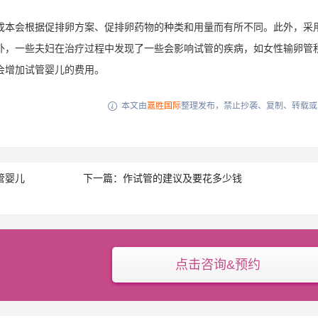
本会根据促排卵方案、促排卵药物的种类和用量而有所不同。此外，采
外，一些夫妇在治疗过程中发现了一些会影响试管的疾病，如女性输卵管
会增加试管婴儿的费用。
本文由
嘉胜国际
整理发布，禁止抄袭、复制、转载或

管婴儿
下一篇：作试管的建议及要花多少钱
点击咨询&预约