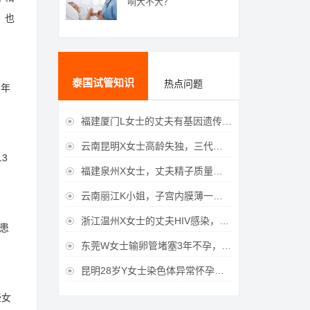
响大不大？
，也
泰国试管知识
热点问题
9年
福建厦门L女士的丈夫有基因遗传疾病，三代试管生育健康宝宝

云南昆明X女士高龄失独，三代试管助她重获女儿

3
福建泉州X女士，丈夫精子质量差，三代试管获得男宝宝

云南丽江K小姐，子宫内膜薄一直未孕，三代试管一次成功获得

浙江温州X女士的丈夫HIV感染，三代试管成功获得女宝宝

的患
东莞W女士输卵管堵塞3年不孕，泰国三代试管喜获

昆明28岁Y女士染色体异常怀孕难，泰国三代试管成功好孕

些女