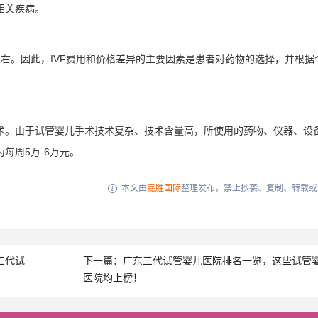
相关疾病。
右。因此，IVF费用和价格差异的主要因素是患者对药物的选择，并根据
术。由于试管婴儿手术技术复杂、技术含量高，所使用的药物、仪器、设
每周5万-6万元。
本文由
嘉胜国际
整理发布，禁止抄袭、复制、转载或

三代试
下一篇：广东三代试管婴儿医院排名一览，这些试管
医院均上榜！