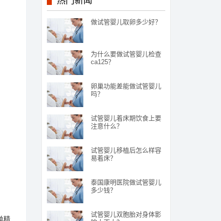
热门新闻
做试管婴儿取卵多少好？
为什么要做试管婴儿检查
ca125？
卵巢功能差能做试管婴儿
吗？
试管婴儿着床期饮食上要
注意什么？
试管婴儿移植后怎么样容
易着床？
泰国康明医院做试管婴儿
多少钱？
试管婴儿双胞胎对身体影
单精