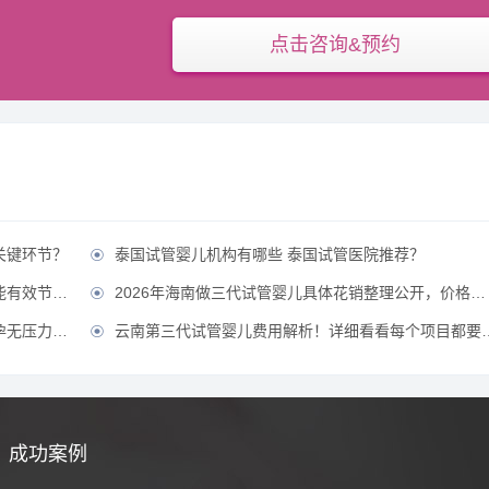
点击咨询&预约
关键环节？
泰国试管婴儿机构有哪些 泰国试管医院推荐？

省费用？？
2026年海南做三代试管婴儿具体花销整理公开，价格不贵直接冲！？

压力！？
云南第三代试管婴儿费用解析！详细看看每个项目都要花多少钱？

成功案例