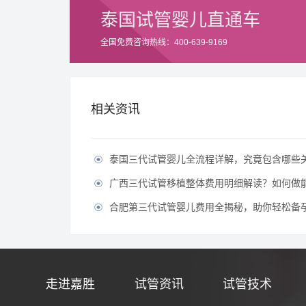
泰国试管婴儿直通车
全国免费咨询热线：400-639-9169
相关资讯
泰国三代试管婴儿全流程详解，究竟包含哪些

广西三代试管移植整体费用明细解读？如何做能有效节

合肥第三代试管婴儿费用全揭秘，助你轻松备孕无

走进嘉胜
试管资讯
试管技术