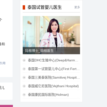
泰国试管婴儿医生
更多
个
备和
玛祖博士_玛祖医生
泰国DHC生殖中心(Deep&Harmonicare IVF Center)

引用
泰国第一试管婴儿中心(First Fertilily PGS Center Limitied)

泰国三美泰医院(Samitivej Hospital)

泰国威它尼医院(Vejthani Hospital)

婴儿
泰国康民国际医院(Holman)
