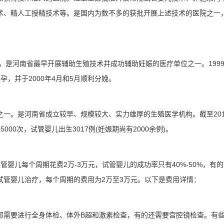
术、精人工授精技术等。是国内为数不多的获批开展上述技术的医院之一
年，是河南省最早开展辅助生殖技术并成功辅助妊娠的医疗单位之一。199
，并于2000年4月和5月顺利分娩。
一。是河南省成立较早、规模较大、实力雄厚的生殖医学机构。截至201
00次，试管婴儿出生3017例(妊娠期尚有2000余例)。
管婴儿每个周期花费2万-3万元，试管婴儿的成功率只有40%-50%，有
试管婴儿治疗，每个周期的费用为2万至3万元。以下是费用详情：
都需要进行全身体检、体外B超和激素检查，有的还需要宫腔镜检查。有