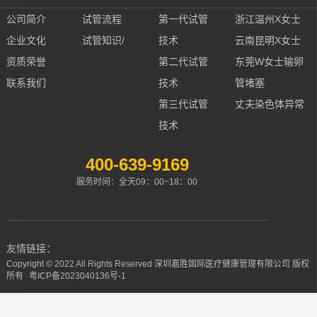
公司简介
试管流程
第一代试管
浙江温州X女士
企业文化
试管知识/
技术
云南昆明X女士
资质荣誉
第二代试管
东莞W女士输卵
联系我们
技术
管堵塞
第三代试管
丈夫染色体异常
技术
400-639-9169
服务时间：全天09：00~18：00
友情链接：
Copyright © 2022 All Rights Reserved 深圳嘉胜国际医疗健康管理有限公司 版权
所有
粤ICP备2023040136号-1