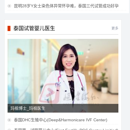
昆明28岁Y女士染色体异常怀孕难，泰国三代试管成功好孕

泰国试管婴儿医生
更多
玛祖博士_玛祖医生
泰国DHC生殖中心(Deep&Harmonicare IVF Center)
