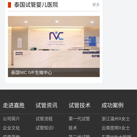
泰国试管婴儿医院
更多
泰国NIC IVF生殖中心
走进嘉胜
试管资讯
试管技术
成功案例
公司简介
试管流程
第一代试管
浙江温州X女士
企业文化
试管知识/
技术
云南昆明X女士