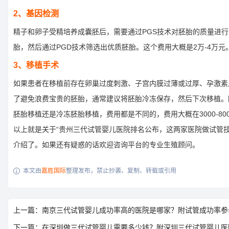
2、基因检测
精子和卵子受精培养成囊胚后，需要通过PGS技术对胚胎的质量进
胎，然后通过PGD技术筛选出优质胚胎。这个费用大概是2万-4万元
3、移植手术
如果患者在移植前存在卵巢过度刺激、子宫内膜过薄或过厚、孕激素
了避免浪费宝贵的胚胎，通常建议将胚胎冷冻保存，然后下次移植。
胚胎移植还是冷冻胚胎移植，费用都是不同的，费用大概在3000-80
以上就是关于“贵州三代试管婴儿医院排名公布，这两家医院做试管技
介绍了。如果还有疑惑的话欢迎咨询平台的专业生殖顾问。
本文由
嘉胜国际
整理发布，禁止抄袭、复制、转载或引用

上一篇：南京三代试管婴儿成功率高的医院是哪家？附试管成功率参
下一篇：在深圳做三代试管婴儿需要多少钱？附深圳三代试管婴儿医