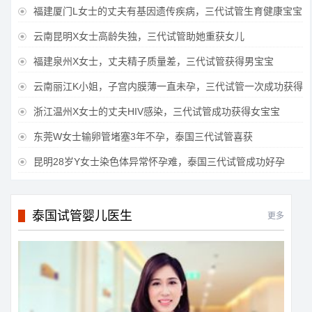
福建厦门L女士的丈夫有基因遗传疾病，三代试管生育健康宝宝

云南昆明X女士高龄失独，三代试管助她重获女儿

福建泉州X女士，丈夫精子质量差，三代试管获得男宝宝

云南丽江K小姐，子宫内膜薄一直未孕，三代试管一次成功获得

浙江温州X女士的丈夫HIV感染，三代试管成功获得女宝宝

东莞W女士输卵管堵塞3年不孕，泰国三代试管喜获

昆明28岁Y女士染色体异常怀孕难，泰国三代试管成功好孕

泰国试管婴儿医生
更多