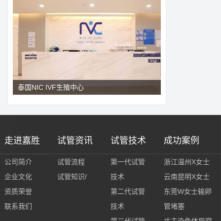
泰国NIC IVF生殖中心
走进嘉胜
试管资讯
试管技术
成功案例
公司简介
试管流程
第一代试管
浙江温州X女士
企业文化
试管知识/
技术
云南昆明X女士
资质荣誉
第二代试管
东莞W女士输卵
联系我们
技术
管堵塞