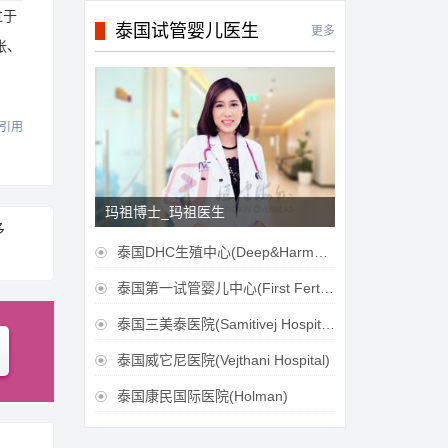
过于
泰国试管婴儿医生
更多
张、
引用
玛祖博士_玛祖医生
多
泰国DHC生殖中心(Deep&Harmonicare IVF Center)

泰国第一试管婴儿中心(First Fertilily PGS Center Limitied)

泰国三美泰医院(Samitivej Hospital)

泰国威它尼医院(Vejthani Hospital)

泰国康民国际医院(Holman)
