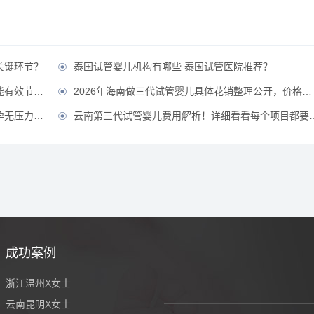
关键环节？
泰国试管婴儿机构有哪些 泰国试管医院推荐？

省费用？？
2026年海南做三代试管婴儿具体花销整理公开，价格不贵直接冲！？

压力！？
云南第三代试管婴儿费用解析！详细看看每个项目都要花多少钱？

成功案例
浙江温州X女士
云南昆明X女士