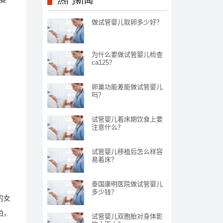
热门新闻
做试管婴儿取卵多少好？
为什么要做试管婴儿检查
ca125？
卵巢功能差能做试管婴儿
吗？
试管婴儿着床期饮食上要
注意什么？
试管婴儿移植后怎么样容
易着床？
泰国康明医院做试管婴儿
多少钱？
的女
怕，
试管婴儿双胞胎对身体影