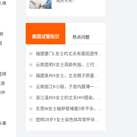
响大不大？
人体
醉
泰国试管知识
热点问题
培
福建厦门L女士的丈夫有基因遗传疾病，三代试管生育健康宝宝

云南昆明X女士高龄失独，三代试管助她重获女儿

这样
福建泉州X女士，丈夫精子质量差，三代试管获得男宝宝

放进
云南丽江K小姐，子宫内膜薄一直未孕，三代试管一次成功获得

当中
浙江温州X女士的丈夫HIV感染，三代试管成功获得女宝宝

东莞W女士输卵管堵塞3年不孕，泰国三代试管喜获

昆明28岁Y女士染色体异常怀孕难，泰国三代试管成功好孕

头晕