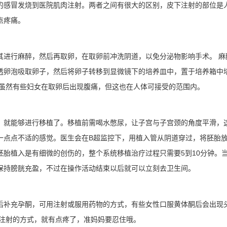
的感冒发烧到医院肌肉注射。两者之间有很大的区别，皮下注射的部位是
点疼痛。
其进行麻醉，然后再取卵，在取卵前冲洗阴道，以免分泌物影响手术。 麻
透卵泡吸取卵子，然后将卵子转移到显微镜下的培养皿中，置于培养箱中
，虽然有些妇女在取卵后出现腹痛，但这也在人体可接受的范围内。
，就能够进行移植了。移植前需喝水憋尿，让子宫与子宫颈的角度平滑，
一点点不适的感觉。医生会在B超监控下，用植入管从阴道穿过，将胚胎
胎植入是有细微的创伤的，整个系统移植治疗过程只需要5到10分钟。
保持膀胱充盈，不过在操作活动结束以后就可以立刻去卫生间。
后补充孕酮，可用注射或服用药物的方式，有些女性口服黄体酮后会出现
是注射的方式，就有点疼了，准妈妈要忍住哦。