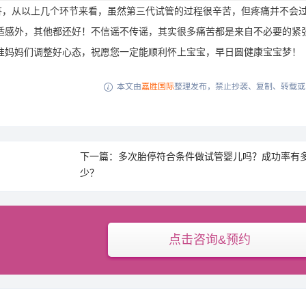
答，从以上几个环节来看，虽然第三代试管的过程很辛苦，但疼痛并不会
适感外，其他都还好！不信谣不传谣，其实很多痛苦都是来自不必要的紧
准妈妈们调整好心态，祝愿您一定能顺利怀上宝宝，早日圆健康宝宝梦！
本文由
嘉胜国际
整理发布，禁止抄袭、复制、转载或

下一篇：多次胎停符合条件做试管婴儿吗？成功率有
少？
点击咨询&预约