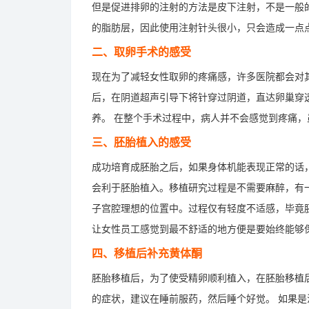
但是促进排卵的注射的方法是皮下注射，不是一般
的脂肪层，因此使用注射针头很小，只会造成一点
二、取卵手术的感受
现在为了减轻女性取卵的疼痛感，许多医院都会对
后，在阴道超声引导下将针穿过阴道，直达卵巢穿
养。 在整个手术过程中，病人并不会感觉到疼痛
三、胚胎植入的感受
成功培育成胚胎之后，如果身体机能表现正常的话
会利于胚胎植入。移植研究过程是不需要麻醉，有
子宫腔理想的位置中。过程仅有轻度不适感，毕竟胚
让女性员工感觉到最不舒适的地方便是要始终能够
四、移植后补充黄体酮
胚胎移植后，为了使受精卵顺利植入，在胚胎移植
的症状，建议在睡前服药，然后睡个好觉。 如果