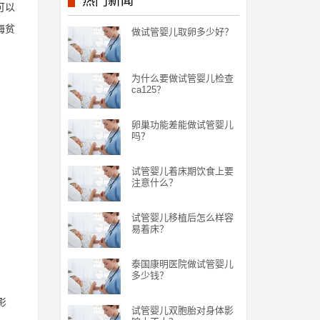
热门新闻
可以
海贫
做试管婴儿取卵多少好？
为什么要做试管婴儿检查
ca125？
卵巢功能差能做试管婴儿
吗？
试管婴儿着床期饮食上要
注意什么？
试管婴儿移植后怎么样容
易着床？
泰国康明医院做试管婴儿
多少钱？
影
试管婴儿双胞胎对身体影