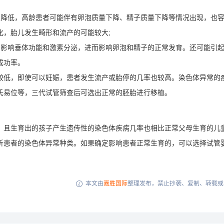
之降低，高龄患者可能伴有卵泡质量下降、精子质量下降等情况出现，也
化，胎儿发生畸形和流产的可能较大;
易影响垂体功能和激素分泌，进而影响卵泡和精子的正常发育。还可能引
成功率。
较低，即使可以妊娠，患者发生流产或胎停的几率也较高。染色体异常的
氏易位等，三代试管筛查后可选出正常的胚胎进行移植。
，且生育出的孩子产生遗传性的染色体疾病几率也相比正常父母生育的儿
析患者的染色体异常种类。如果确定影响患者正常生育的，可以选择试管
本文由
嘉胜国际
整理发布，禁止抄袭、复制、转载或
