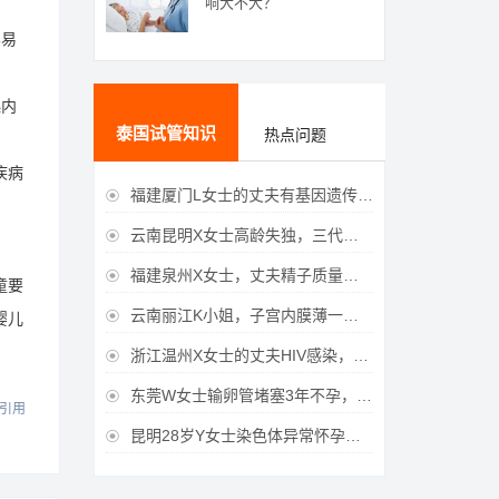
响大不大？
容易
起内
泰国试管知识
热点问题
疾病
福建厦门L女士的丈夫有基因遗传疾病，三代试管生育健康宝宝

云南昆明X女士高龄失独，三代试管助她重获女儿

福建泉州X女士，丈夫精子质量差，三代试管获得男宝宝

童要
云南丽江K小姐，子宫内膜薄一直未孕，三代试管一次成功获得

婴儿
浙江温州X女士的丈夫HIV感染，三代试管成功获得女宝宝

东莞W女士输卵管堵塞3年不孕，泰国三代试管喜获

引用
昆明28岁Y女士染色体异常怀孕难，泰国三代试管成功好孕
