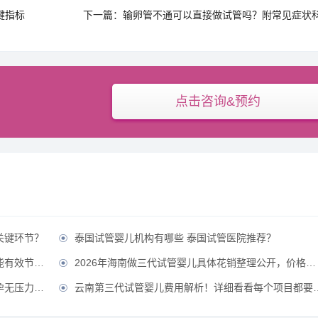
键指标
下一篇：输卵管不通可以直接做试管吗？附常见症状
点击咨询&预约
关键环节？
泰国试管婴儿机构有哪些 泰国试管医院推荐？

省费用？？
2026年海南做三代试管婴儿具体花销整理公开，价格不贵直接冲！？

压力！？
云南第三代试管婴儿费用解析！详细看看每个项目都要花多少钱？
