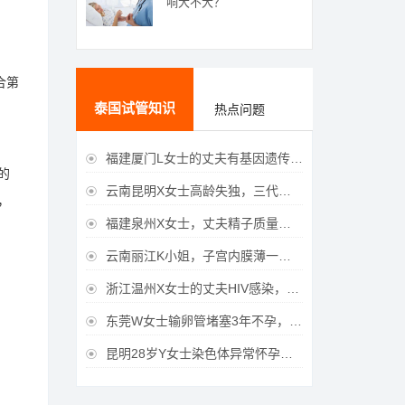
响大不大？
合第
泰国试管知识
热点问题
福建厦门L女士的丈夫有基因遗传疾病，三代试管生育健康宝宝

的
云南昆明X女士高龄失独，三代试管助她重获女儿

，
福建泉州X女士，丈夫精子质量差，三代试管获得男宝宝

云南丽江K小姐，子宫内膜薄一直未孕，三代试管一次成功获得

浙江温州X女士的丈夫HIV感染，三代试管成功获得女宝宝

东莞W女士输卵管堵塞3年不孕，泰国三代试管喜获

昆明28岁Y女士染色体异常怀孕难，泰国三代试管成功好孕
