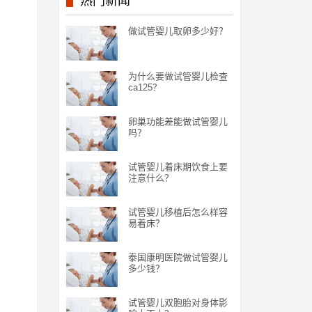
热门新闻
做试管婴儿取卵多少好？
为什么要做试管婴儿检查
ca125？
卵巢功能差能做试管婴儿
吗？
试管婴儿着床期饮食上要
注意什么？
试管婴儿移植后怎么样容
易着床？
泰国康明医院做试管婴儿
多少钱？
试管婴儿双胞胎对身体影