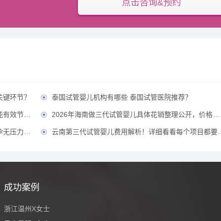
点击咨询&预约
关键环节？
泰国试管婴儿机构有哪些 泰国试管医院推荐？

省费用？？
2026年海南做三代试管婴儿具体花销整理公开，价格不贵直接冲！？

压力！？
云南第三代试管婴儿费用解析！详细看看每个项目都要花多少钱？

成功案例
浙江温州X女士