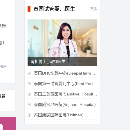
泰国试管婴儿医生
更多
转账
婴儿
玛祖博士_玛祖医生
引用
泰国DHC生殖中心(Deep&Harmonicare IVF Center)

泰国第一试管婴儿中心(First Fertilily PGS Center Limitied)

泰国三美泰医院(Samitivej Hospital)

试管
泰国威它尼医院(Vejthani Hospital)

泰国康民国际医院(Holman)
