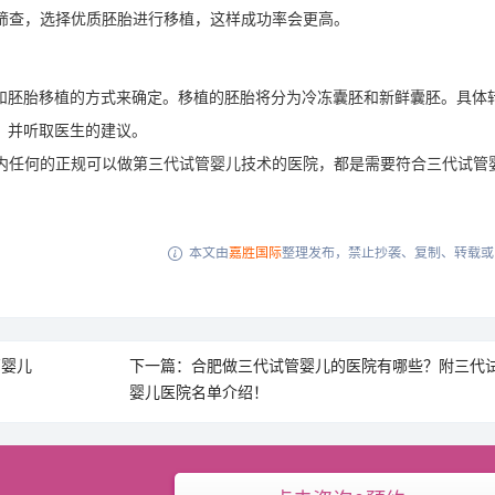
量筛查，选择优质胚胎进行移植，这样成功率会更高。
和胚胎移植的方式来确定。移植的胚胎将分为冷冻囊胚和新鲜囊胚。具体
，并听取医生的建议。
国内任何的正规可以做第三代试管婴儿技术的医院，都是需要符合三代试管
本文由
嘉胜国际
整理发布，禁止抄袭、复制、转载或

管婴儿
下一篇：合肥做三代试管婴儿的医院有哪些？附三代
婴儿医院名单介绍！