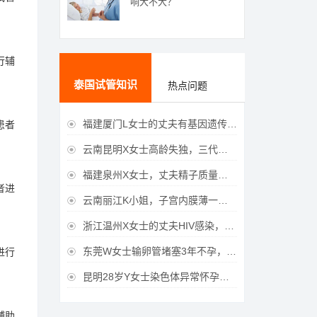
响大不大？
行辅
泰国试管知识
热点问题
福建厦门L女士的丈夫有基因遗传疾病，三代试管生育健康宝宝
患者

云南昆明X女士高龄失独，三代试管助她重获女儿

福建泉州X女士，丈夫精子质量差，三代试管获得男宝宝

者进
云南丽江K小姐，子宫内膜薄一直未孕，三代试管一次成功获得

浙江温州X女士的丈夫HIV感染，三代试管成功获得女宝宝

东莞W女士输卵管堵塞3年不孕，泰国三代试管喜获
进行

昆明28岁Y女士染色体异常怀孕难，泰国三代试管成功好孕

辅助