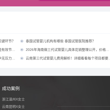
关键环节？
泰国试管婴儿机构有哪些 泰国试管医院推荐？

省费用？？
2026年海南做三代试管婴儿具体花销整理公开，价格不贵直接冲！？

压力！？
云南第三代试管婴儿费用解析！详细看看每个项目都要花多少钱？

成功案例
浙江温州X女士
云南昆明X女士