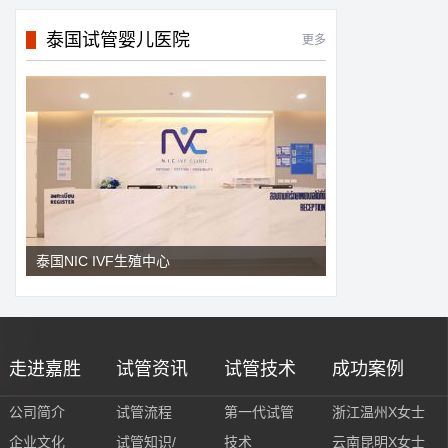
泰国试管婴儿医院
更多
泰国NIC IVF生殖中心
走进嘉胜
试管资讯
试管技术
成功案例
公司简介
试管流程
第一代试管
浙江温州X女士
企业文化
试管知识/
技术
云南昆明X女士