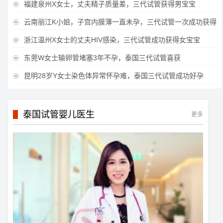
福建泉州X女士，丈夫精子质量差，三代试管获得男宝宝

云南丽江K小姐，子宫内膜薄一直未孕，三代试管一次成功获得

浙江温州X女士的丈夫HIV感染，三代试管成功获得女宝宝

东莞W女士输卵管堵塞3年不孕，泰国三代试管喜获

昆明28岁Y女士染色体异常怀孕难，泰国三代试管成功好孕

泰国试管婴儿医生
更多