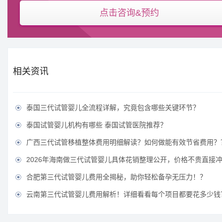
点击咨询&预约
相关资讯
泰国三代试管婴儿全流程详解，究竟包含哪些关键环节？

泰国试管婴儿机构有哪些 泰国试管医院推荐？

广西三代试管移植整体费用明细解读？如何做能有效节省费用？

2026年海南做三代试管婴儿具体花销整理公开，价格不贵直接

合肥第三代试管婴儿费用全揭秘，助你轻松备孕无压力！？

云南第三代试管婴儿费用解析！详细看看每个项目都要花多少钱
