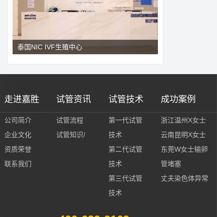
泰国NIC IVF生殖中心
走进嘉胜
试管资讯
试管技术
成功案例
公司简介
试管流程
第一代试管
浙江温州X女士
企业文化
试管知识/
技术
云南昆明X女士
资质荣誉
第二代试管
东莞W女士输卵
联系我们
技术
管堵塞
第三代试管
丈夫染色体异常
技术