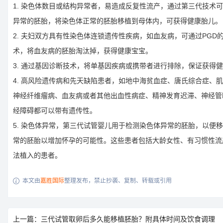
1. 染色体数目或结构异常者，易造成反复性流产，通过第三代技术
异常的胚胎，将染色体正常的胚胎移植到母体内，可获得健康胎儿。
2. 夫妇双方具有性染色体连锁遗传性疾病，如血友病，可通过PGD
术，将血友病的胚胎淘汰掉，获得健康宝宝。
3. 通过基因诊断技术，将单基因疾病或携带者进行排除，保证获得
4. 高风险遗传病和先天缺陷患者，如地中海贫血症、唐氏综合症、
神经纤维瘤病、血友病或者其他出血性病症、精神发育迟滞、神经管
经障碍都可以带有遗传性。
5. 染色体异常，第三代试管婴儿用于检测染色体异常的胚胎，以便
常的胚胎以增加怀孕的可能性。这些患者包括大龄女性、有习惯性流
法植入的患者。
本文由
嘉胜国际
整理发布，禁止抄袭、复制、转载或引用

上一篇：三代试管取卵后多久能移植胚胎？附具体时间及饮食调理