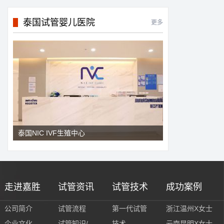
泰国试管婴儿医院
更多
泰国NIC IVF生殖中心
走进嘉胜
试管资讯
试管技术
成功案例
公司简介
试管流程
第一代试管
浙江温州X女士
企业文化
试管知识/
技术
云南昆明X女士