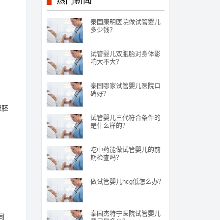
热门新闻
泰国康明医院做试管婴儿
多少钱？
试管婴儿双胞胎对身体影
响大不大？
。
泰国哪家试管婴儿医院口
碑好？
康胚
试管婴儿三代符合条件的
是什么样的？
吃中药能做试管婴儿的前
期检查吗？
、
做试管婴儿hcg低怎么办？
。
泰国杰特宁医院试管婴儿
同