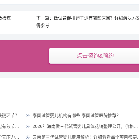
及检查
下一篇：做试管促排卵子少有哪些原因？详细解决方
得参考
点击咨询&预约
关键环节？
泰国试管婴儿机构有哪些 泰国试管医院推荐？

省费用？？
2026年海南做三代试管婴儿具体花销整理公开，价格不贵直接冲！？

压力！？
云南第三代试管婴儿费用解析！详细看看每个项目都要花多少钱？
