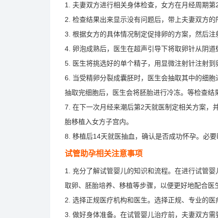
1. 夫妻双方进行相关身体检查，女方在月经周期第
2. 检查结果出来显示没有问题后，带上夫妻双方
3. 根据女方的具体情况制定促排卵的方案，然后
4. 卵泡成熟后，医生在超声引导下将取卵针从阴
5. 医生将挑选好的单个精子，用显微注射针注射
6. 当受精卵分裂成囊胚时，医生会抽取其中的细
抽取完细胞后，医生会将胚胎进行冷冻。等检查结
7. 在下一次月经来潮后第2天就医制定相关方案
胎移植入女方子宫内。
8. 移植后14天就医抽血，确认是否成功怀孕。必
试管助孕相关注意事项
1. 充分了解试管婴儿的知识和流程。在进行试管
取卵、胚胎培养、移植等步骤，以便更好地配合医
2. 选择正规医疗机构和医生。选择正规、专业的
3. 做好身体准备。在试管婴儿治疗前，夫妻双方