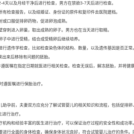
2-4天以及月经干净后进行检查，男方在禁欲3-7天后进行检查。
的所有检查报告，以及结婚证、身份证的原件和复印件去医院建档。
注射或口服促排卵药物，促进卵泡成熟。
道壁穿刺进入卵巢，取出成熟的卵子。男方也在当天进行取精。
到卵子中进行受精，结合成受精卵后继续培养。
胞进行遗传学检查，比如检查染色体的结构、数量，以及遗传基因是否正常
果出来后移除有问题的胚胎。
，并遵医嘱在指定日期就医进行相关检查。检查无误后，解冻胚胎，并将健
要时遵医嘱进行保胎治疗。
婴儿助孕前，夫妻双方应充分了解试管婴儿的相关知识和流程，包括促排卵
生进行治疗。
医疗机构和经验丰富的医生进行治疗，可以保证治疗过程的安全性和成功率
需要进行全面的身体检查，确保身体状况良好，符合试管婴儿治疗的条件。