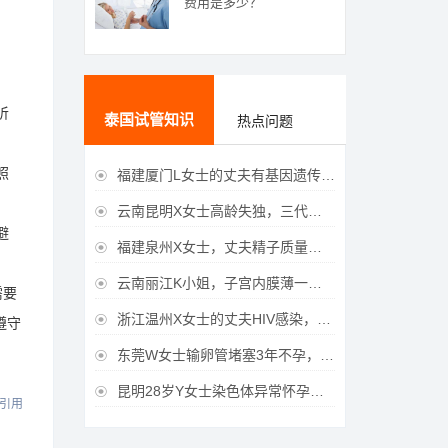
费用是多少？
听
泰国试管知识
热点问题
照
福建厦门L女士的丈夫有基因遗传疾病，三代试管生育健康宝宝

云南昆明X女士高龄失独，三代试管助她重获女儿

避
福建泉州X女士，丈夫精子质量差，三代试管获得男宝宝

云南丽江K小姐，子宫内膜薄一直未孕，三代试管一次成功获得

需要
浙江温州X女士的丈夫HIV感染，三代试管成功获得女宝宝

遵守
东莞W女士输卵管堵塞3年不孕，泰国三代试管喜获

昆明28岁Y女士染色体异常怀孕难，泰国三代试管成功好孕

引用