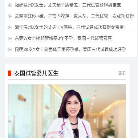
福建泉州X女士，丈夫精子质量差，三代试管获得男宝宝

云南丽江K小姐，子宫内膜薄一直未孕，三代试管一次成功获得

浙江温州X女士的丈夫HIV感染，三代试管成功获得女宝宝

东莞W女士输卵管堵塞3年不孕，泰国三代试管喜获

昆明28岁Y女士染色体异常怀孕难，泰国三代试管成功好孕

泰国试管婴儿医生
更多