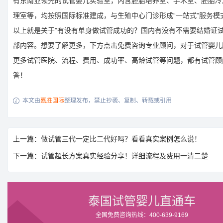
有东南亚领先的试管婴儿实验室，内含胚胎培养室、手术室、胚胎冷
理室等，均按照国际标准建成，与生殖中心门诊形成“一站式”服务模
以上就是关于”有没有单身做试管成功的？国内有没有不需要结婚证试
部内容。想要了解更多，下方点击免费咨询专业顾问，对于试管婴儿
更多试管医院、流程、费用、成功率、高龄试管等问题，都有试管顾
答！
本文由
嘉胜国际
整理发布，禁止抄袭、复制、转载或引用

上一篇：做试管三代一定比二代好吗？看看真实案例怎么说！
下一篇：试管超长方案真实经验分享！详细流程及费用一清二楚
泰国试管婴儿直通车
全国免费咨询热线：400-639-9169