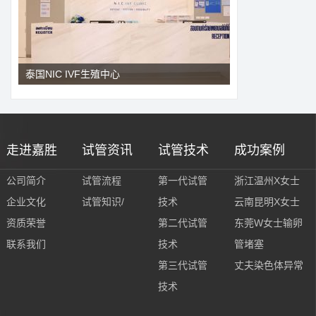
泰国NIC IVF生殖中心
走进嘉胜
试管资讯
试管技术
成功案例
公司简介
试管流程
第一代试管
浙江温州X女士
企业文化
试管知识/
技术
云南昆明X女士
资质荣誉
第二代试管
东莞W女士输卵
联系我们
技术
管堵塞
第三代试管
丈夫染色体异常
技术