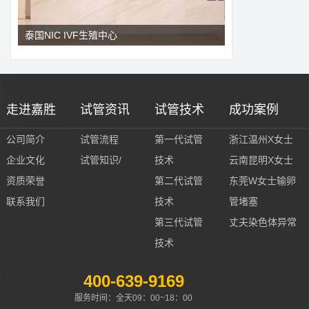
泰国NIC IVF生殖中心
走进嘉胜
试管资讯
试管技术
成功案例
公司简介
试管流程
第一代试管
浙江温州X女士
企业文化
试管知识/
技术
云南昆明X女士
资质荣誉
第二代试管
东莞W女士输卵
联系我们
技术
管堵塞
第三代试管
丈夫染色体异常
技术
400-639-9169
服务时间：全天09：00~18：00