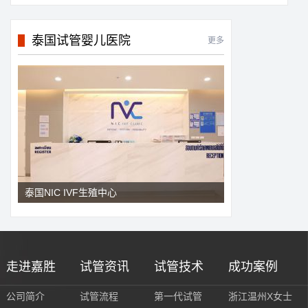
泰国试管婴儿医院
更多
泰国NIC IVF生殖中心
走进嘉胜
试管资讯
试管技术
成功案例
公司简介
试管流程
第一代试管
浙江温州X女士