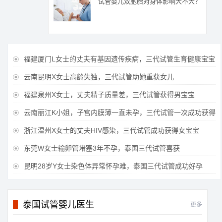
试管婴儿双胞胎对身体影响大不大？
福建厦门L女士的丈夫有基因遗传疾病，三代试管生育健康宝宝

云南昆明X女士高龄失独，三代试管助她重获女儿

福建泉州X女士，丈夫精子质量差，三代试管获得男宝宝

云南丽江K小姐，子宫内膜薄一直未孕，三代试管一次成功获得

浙江温州X女士的丈夫HIV感染，三代试管成功获得女宝宝

东莞W女士输卵管堵塞3年不孕，泰国三代试管喜获

昆明28岁Y女士染色体异常怀孕难，泰国三代试管成功好孕

泰国试管婴儿医生
更多