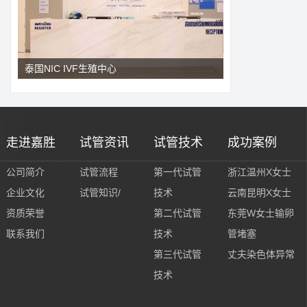
泰国NIC IVF生殖中心
走进嘉胜
试管资讯
试管技术
成功案例
公司简介
试管流程
第一代试管
浙江温州X女士
企业文化
试管知识/
技术
云南昆明X女士
资质荣誉
第二代试管
东莞W女士输卵
联系我们
技术
管堵塞
第三代试管
丈夫染色体异常
技术