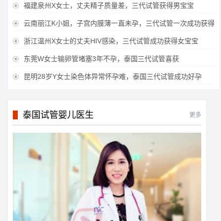
福建泉州X女士，丈夫精子质量差，三代试管获得男宝宝

云南丽江K小姐，子宫内膜薄一直未孕，三代试管一次成功获得

浙江温州X女士的丈夫HIV感染，三代试管成功获得女宝宝

东莞W女士输卵管堵塞3年不孕，泰国三代试管喜获

昆明28岁Y女士染色体异常怀孕难，泰国三代试管成功好孕

泰国试管婴儿医生
更多