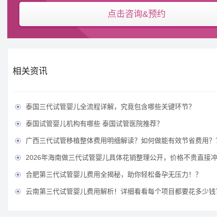
点击咨询&预约
相关资讯
泰国三代试管婴儿全流程详解，究竟包含哪些关键环节？

泰国试管婴儿机构有哪些 泰国试管医院推荐？

广西三代试管移植整体费用明细解读？如何做能有效节省费用？

2026年海南做三代试管婴儿具体花销整理公开，价格不贵直接

合肥第三代试管婴儿费用全揭秘，助你轻松备孕无压力！？

云南第三代试管婴儿费用解析！详细看看每个项目都要花多少钱
