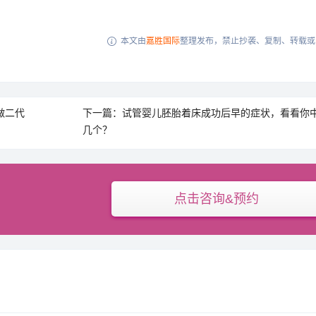
本文由
嘉胜国际
整理发布，禁止抄袭、复制、转载或

做二代
下一篇：试管婴儿胚胎着床成功后早的症状，看看你
几个？
点击咨询&预约