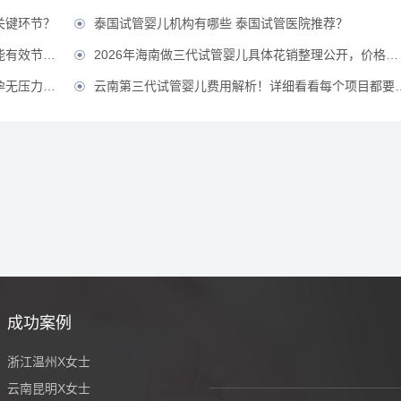
关键环节？
泰国试管婴儿机构有哪些 泰国试管医院推荐？

省费用？？
2026年海南做三代试管婴儿具体花销整理公开，价格不贵直接冲！？

压力！？
云南第三代试管婴儿费用解析！详细看看每个项目都要花多少钱？

成功案例
浙江温州X女士
云南昆明X女士