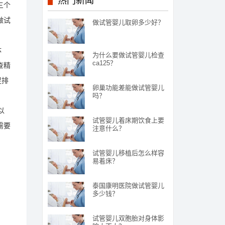
热门新闻
三个
做试
做试管婴儿取卵多少好？
体
为什么要做试管婴儿检查
ca125？
查精
促排
卵巢功能差能做试管婴儿
吗？
以
试管婴儿着床期饮食上要
需要
注意什么？
试管婴儿移植后怎么样容
易着床？
泰国康明医院做试管婴儿
多少钱？
试管婴儿双胞胎对身体影