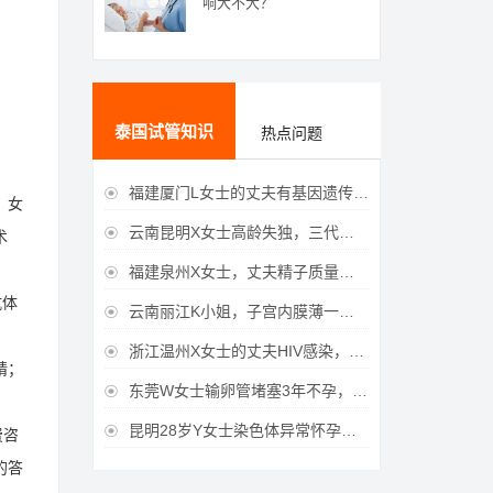
响大不大？
泰国试管知识
热点问题
福建厦门L女士的丈夫有基因遗传疾病，三代试管生育健康宝宝

，女
云南昆明X女士高龄失独，三代试管助她重获女儿

术
福建泉州X女士，丈夫精子质量差，三代试管获得男宝宝

抗体
云南丽江K小姐，子宫内膜薄一直未孕，三代试管一次成功获得

浙江温州X女士的丈夫HIV感染，三代试管成功获得女宝宝

精；
东莞W女士输卵管堵塞3年不孕，泰国三代试管喜获

昆明28岁Y女士染色体异常怀孕难，泰国三代试管成功好孕

费咨
的答