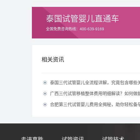
泰国试管婴儿直通车
全国免费咨询热线：400-639-9169
相关资讯
泰国三代试管婴儿全流程详解，究竟包含哪些

广西三代试管移植整体费用明细解读？如何做能有效节

合肥第三代试管婴儿费用全揭秘，助你轻松备孕无

走进嘉胜
试管资讯
试管技术