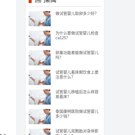
热门新闻
做试管婴儿取卵多少好？
为什么要做试管婴儿检查
ca125？
卵巢功能差能做试管婴儿
吗？
试管婴儿着床期饮食上要
注意什么？
试管婴儿移植后怎么样容
易着床？
泰国康明医院做试管婴儿
多少钱？
试管婴儿双胞胎对身体影