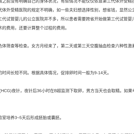
精之前没有明确自己的身体状况，有些情况不能仅仅依靠第三代体外受精
代体外受精医院的规定不明确，如一些夫妇想选择性别，想省钱，显然公
三代试管婴儿的公立医院并不多，所以患者需要跨省开始做第三代试管婴
术的费用，还要计算整个过程的费用。
色体筛查等检查。女方月经来了，第二天或第三天空腹抽血检查六种性激
时间长短不同。根据具体情况，促排卵时间一般为9-14天。
素(HCG)夜针，夜针后36小时在B超监测下取卵，男方当天也会取精。如果
室培养3~5天后形成胚胎或囊胚。