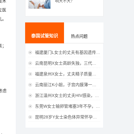
响大不大？
技术
立医
儿。
泰国试管知识
热点问题
素；
福建厦门L女士的丈夫有基因遗传疾病，三代试管生育健康宝宝

云南昆明X女士高龄失独，三代试管助她重获女儿

福建泉州X女士，丈夫精子质量差，三代试管获得男宝宝

云南丽江K小姐，子宫内膜薄一直未孕，三代试管一次成功获得

考虑
浙江温州X女士的丈夫HIV感染，三代试管成功获得女宝宝

东莞W女士输卵管堵塞3年不孕，泰国三代试管喜获

昆明28岁Y女士染色体异常怀孕难，泰国三代试管成功好孕
