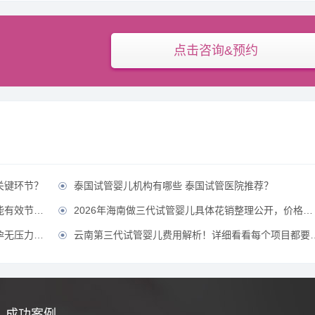
点击咨询&预约
关键环节？
泰国试管婴儿机构有哪些 泰国试管医院推荐？

省费用？？
2026年海南做三代试管婴儿具体花销整理公开，价格不贵直接冲！？

压力！？
云南第三代试管婴儿费用解析！详细看看每个项目都要花多少钱？

成功案例