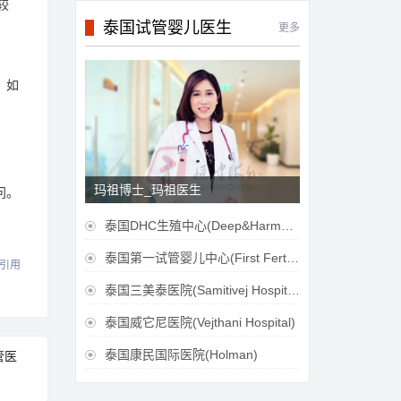
较
泰国试管婴儿医生
更多
。如
玛祖博士_玛祖医生
问。
泰国DHC生殖中心(Deep&Harmonicare IVF Center)

泰国第一试管婴儿中心(First Fertilily PGS Center Limitied)

引用
泰国三美泰医院(Samitivej Hospital)

泰国威它尼医院(Vejthani Hospital)

泰国康民国际医院(Holman)
管医
