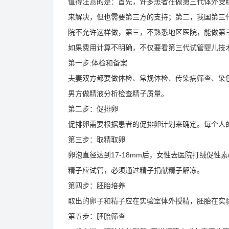
值得注意的是：首先，许多患者在做第三代体外受
来解决，但也需要第三方的支持；第二，我国第三
院不允许这样做，第三，不熟悉地区医院，能做第
如果费用计算不明确，不仅要看第三代试管婴儿技
第一步:体检和备案
夫妻双方都要做体检、常规体检、传染病筛查、染
男方做精液分析检查精子质量。
第二步：促排卵
促排卵需要根据患者的促排卵计划来确定。每个人的
第三步：取精取卵
卵泡直径达到17-18mm后，女性去医院打绒促性
精子应试管，必须通过精子捐献精子解冻。
第四步：胚胎培养
取出的卵子和精子应在实验室体外授精，胚胎在实验
第五步：胚胎筛查