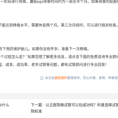
一阶段进行筛查。囊胚pgs筛查时间约为一周至半个月。如果筛查的胚胎
不能达到移植水平，需要休息两个月。第三次月经时，可以进行相关检查
指导下用药保护胎儿。如果你没有怀孕，准备下一次移植。
？整个过程怎么走？”如果您想了解更多信息，请点击下面的免费咨询专业顾
程、成本、成功率、老年试管等问题，都有试管顾问进行专业回答！
本文由
嘉胜国际
整理发布，禁止抄袭、复制、转载或

办什么
下一篇：公立医院做试管可以包成功吗？科普选择试
院标准