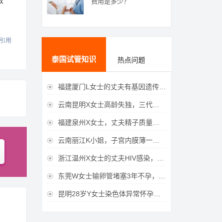
收
费用是多少？
引用
泰国试管知识
热点问题
福建厦门L女士的丈夫有基因遗传疾病，三代试管生育健康宝宝

云南昆明X女士高龄失独，三代试管助她重获女儿

福建泉州X女士，丈夫精子质量差，三代试管获得男宝宝

云南丽江K小姐，子宫内膜薄一直未孕，三代试管一次成功获得

浙江温州X女士的丈夫HIV感染，三代试管成功获得女宝宝

东莞W女士输卵管堵塞3年不孕，泰国三代试管喜获

昆明28岁Y女士染色体异常怀孕难，泰国三代试管成功好孕
