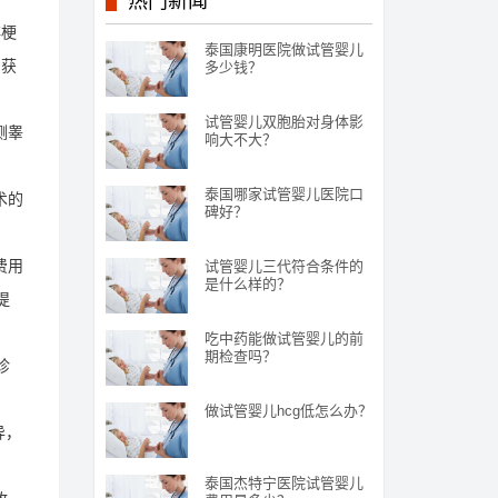
热门新闻
非梗
泰国康明医院做试管婴儿
穿获
多少钱？
试管婴儿双胞胎对身体影
测睾
响大不大？
泰国哪家试管婴儿医院口
术的
碑好？
费用
试管婴儿三代符合条件的
是什么样的？
提
吃中药能做试管婴儿的前
期检查吗？
诊
做试管婴儿hcg低怎么办？
异，
泰国杰特宁医院试管婴儿