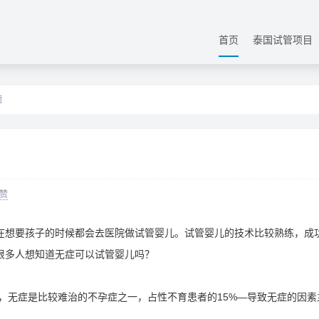
首页
泰国试管项目
题
赞
想要孩子的时候都会去医院做试管婴儿。试管婴儿的技术比较熟练，成
很多人想知道无症可以试管婴儿吗？
，无症是比较难治的不孕症之一，占性不育患者的15%—导致无症的因素