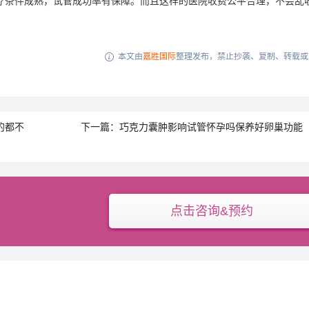
条件成熟，试管成功率有保障。而且这样的医院收费公平合理，不会乱
本文由
嘉胜国际
整理发布，禁止抄袭、复制、转载或

的都不
下一篇：巧克力囊肿影响试管怀孕吗保养好卵巢功能
点击咨询&预约