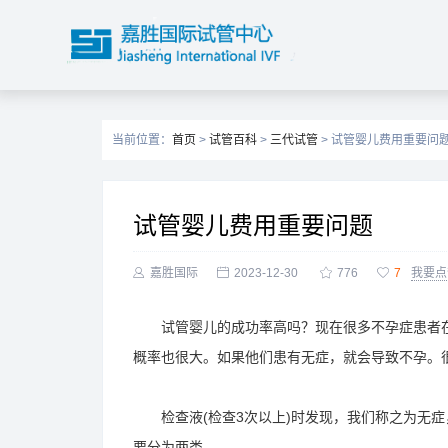
当前位置：
首页
>
试管百科
>
三代试管
> 试管婴儿费用重要问
试管婴儿费用重要问题

嘉胜国际

2023-12-30

776

7
我要点
试管婴儿的成功率高吗？现在很多不孕症患者在
概率也很大。如果他们患有无症，就会导致不孕。
检查液(检查3次以上)时发现，我们称之为无症
要分为两类。