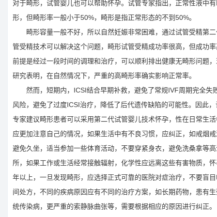
对于畸形，试管婴儿也可以帮助怀孕。试管专家指出，正常性液中有
形，但畸形率一般小于50%，畸形是指正常形态的不到50%。
畸形容量一般不好，所以自然妊娠非常困难，通过试管受精第二
管受精技术可以解决这个问题，畸形试管受精成功率很高，但成功率
前提是经过一段时间的调理和治疗，可以顺利排出健康无畸形问题，
研究表明，在自然情况下，严重的高畸形率确实影响正常率。
然而，短期内，ICSI结合早期补救，避免了常规IVF周期完全失
风险，避免了过度ICSI治疗，降低了后代遗传缺陷的可能性。因此，
专家建议畸形患者可以采用第二代试管婴儿技术怀孕，性在日常生活
应更加注意自己的情况，如果生活中有不良习惯，应纠正，如戒烟戒
避免久坐，适当参加一些体育活动，不要穿紧身衣，避免洗桑拿等高
所，如果工作或生活经常接触辐射，化学性应远离这些有害物质，怀
年以上，一旦发现畸形，应选择正式可靠的医院对症治疗，不要盲目
间处方，不同的疾病原因应有不同的治疗方案，如长期药物，患有生
统传染病，更严重的索静脉曲张等，需要根据相应的原因进行纠正。