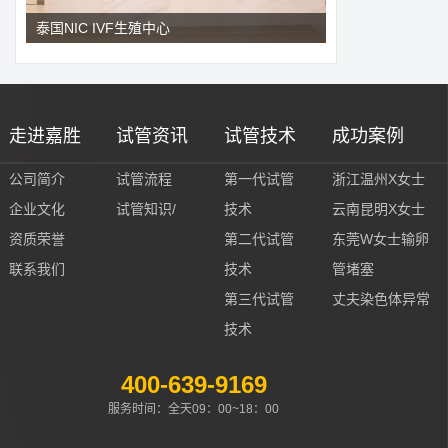
泰国NIC IVF生殖中心
走进嘉胜
试管资讯
试管技术
成功案例
公司简介
试管流程
第一代试管
浙江温州X女士
企业文化
试管知识/
技术
云南昆明X女士
资质荣誉
第二代试管
东莞W女士输卵
联系我们
技术
管堵塞
第三代试管
丈夫染色体异常
技术
400-639-9169
服务时间：全天09：00~18：00