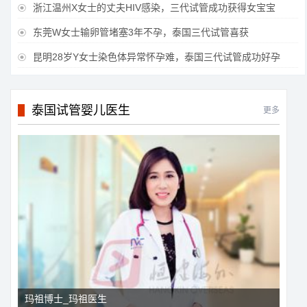
浙江温州X女士的丈夫HIV感染，三代试管成功获得女宝宝

东莞W女士输卵管堵塞3年不孕，泰国三代试管喜获

昆明28岁Y女士染色体异常怀孕难，泰国三代试管成功好孕

泰国试管婴儿医生
更多
玛祖博士_玛祖医生