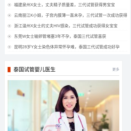
福建泉州X女士，丈夫精子质量差，三代试管获得男宝宝

云南丽江K小姐，子宫内膜薄一直未孕，三代试管一次成功获得

浙江温州X女士的丈夫HIV感染，三代试管成功获得女宝宝

东莞W女士输卵管堵塞3年不孕，泰国三代试管喜获

昆明28岁Y女士染色体异常怀孕难，泰国三代试管成功好孕

泰国试管婴儿医生
更多