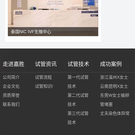
泰国NIC IVF生殖中心
走进嘉胜
试管资讯
试管技术
成功案例
公司简介
试管流程
第一代试管
浙江温州X女士
企业文化
试管知识/
技术
云南昆明X女士
资质荣誉
第二代试管
东莞W女士输卵
联系我们
技术
管堵塞
第三代试管
丈夫染色体异常
技术