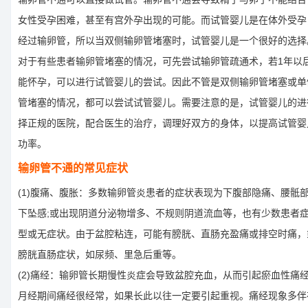
女性受孕困难，甚至有宫外孕出现的可能。而试管婴儿是在体外受孕
经过输卵管，所以当双侧输卵管堵塞时，试管婴儿是一个很好的选择
对于有些患者输卵管堵塞的情况，可先尝试输卵管疏通术，若1年以
能怀孕，可以进行试管婴儿的尝试。因此不管是双侧输卵管堵塞或单
管堵塞的情况，都可以尝试试管婴儿。需要注意的是，试管婴儿的进
择正规的医院，配合医生的治疗，调理好双方的身体，以提高试管婴
功率。
输卵管不通的常见症状
(1)腹痛、腹胀：多数输卵管炎患者的症状表现为下腹部隐痛、腰骶
下坠感;或出现阴道分泌物增多、不规则阴道流血等，也有少数患者
型或无症状。由于盆腔粘连，可能有膀胱、直肠充盈痛或排空时痛，
膀胱直肠症状，如尿频、里急后重等。
(2)痛经：输卵管长期慢性炎症会导致盆腔充血，从而引起瘀血性痛
月经期间痛经很经常，如果长此以往一定要引起重视。痛经现象多伴