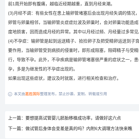
前1周开始即有腹痛，越临近经期越重，直到月经来潮。
(3)月经不调：有些女性在患上输卵管堵塞后会出现月经失调的情况
卵管与卵巢相邻，当输卵管炎症症灶波及卵巢时，会对卵巢功能造成
度地损害，因而造成月经的异常。其中以月经过频、月经量过多常见
(4)不孕症：输卵管是起到运送精子、拾捡卵子及把受精卵运送到子
要作用，当输卵管受到病损的侵害时，即形成阻塞，阻碍精子与受精
行，导致不孕。此外，不孕疾病是输卵管堵塞很严重的症状之一，患
孕，多是为继发性的不孕症出现的。
如果出现这些症状，建议及时就医，进行相关检查和治疗。
本文由
嘉胜国际
整理发布，禁止抄袭、复制、转载或引用

上一篇：要想提高试管婴儿胚胎移植成功率，请做好这六点
下一篇：做试管后身体会变差是真的吗？内附6大调理方法快来瞧