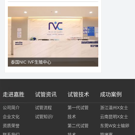
泰国NIC IVF生殖中心
走进嘉胜
试管资讯
试管技术
成功案例
公司简介
试管流程
第一代试管
浙江温州X女士
企业文化
试管知识/
技术
云南昆明X女士
资质荣誉
第二代试管
东莞W女士输卵
联系我们
技术
管堵塞