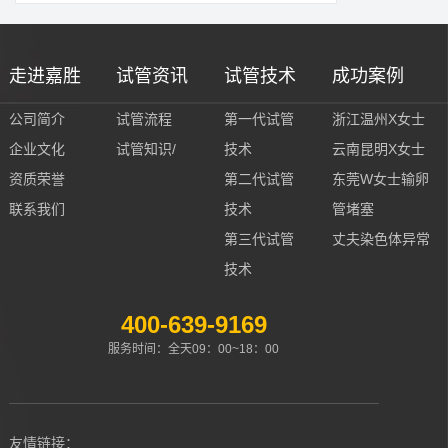
走进嘉胜
试管资讯
试管技术
成功案例
公司简介
试管流程
第一代试管
浙江温州X女士
企业文化
试管知识/
技术
云南昆明X女士
资质荣誉
第二代试管
东莞W女士输卵
联系我们
技术
管堵塞
第三代试管
丈夫染色体异常
技术
400-639-9169
服务时间：全天09：00~18：00
友情链接：