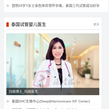
昆明28岁Y女士染色体异常怀孕难，泰国三代试管成功好孕

泰国试管婴儿医生
更多
玛祖博士_玛祖医生
泰国DHC生殖中心(Deep&Harmonicare IVF Center)
